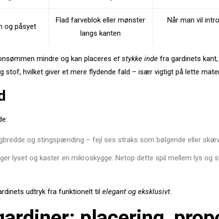
Flad farveblok eller mønster
Når man vil intr
n og påsyet
langs kanten
donsømmen mindre og kan placeres
et stykke inde
fra gardinets kant,
 stof, hvilket giver et mere flydende fald – især vigtigt på lette mat
d
de:
ngbredde og stingspænding – fejl ses straks som bølgende eller skæve 
ger lyset og kaster en mikroskygge. Netop dette spil mellem lys og 
ardinets udtryk fra funktionelt til
elegant og eksklusivt
.
rdiner: placering, propo