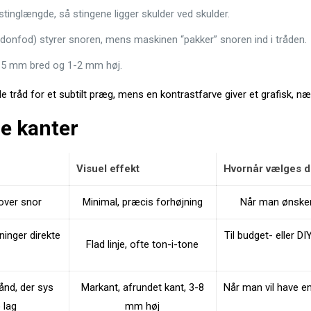
 stinglængde, så stingene ligger skulder ved skulder.
urdonfod) styrer snoren, mens maskinen “pakker” snoren ind i tråden.
2-5 mm bred og 1-2 mm høj.
tråd for et subtilt præg, mens en kontrastfarve giver et grafisk, næ
e kanter
Visuel effekt
Hvornår vælges 
over snor
Minimal, præcis forhøjning
Når man ønsker 
kninger direkte
Til budget- eller DI
Flad linje, ofte ton-i-tone
ånd, der sys
Markant, afrundet kant, 3-8
Når man vil have en
 lag
mm høj