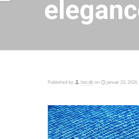
eleganc
Published by
Isei.dk
on
januar 23, 2026