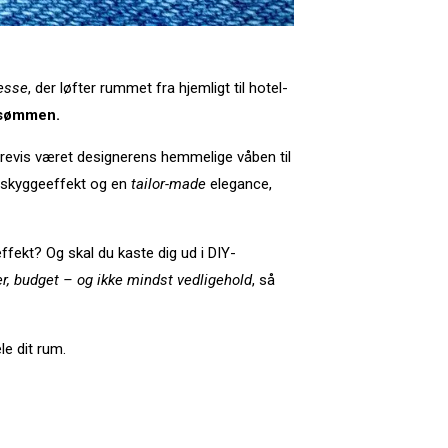
nesse
, der løfter rummet fra hjemligt til hotel-
sømmen.
 årevis været designerens hemmelige våben til
il skyggeeffekt og en
tailor-made
elegance,
ffekt? Og skal du kaste dig ud i DIY-
ler, budget – og ikke mindst vedligehold
, så
le dit rum.