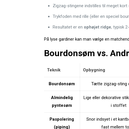
Zigzag-stingene indstilles til meget kort
Trykfoden med rille (eller en speciel bo
Resultatet er en
ophøjet ridge
, typisk 
På lyse gardiner kan man vælge en matchende 
Bourdonsøm vs. Andr
Teknik
Opbygning
Bourdonsøm
Tætte zigzag-sting 
Almindelig
Lige eller dekorative sti
pyntesøm
i stoffet
Paspolering
Snor indsyet i et kantb
(piping)
fast mellem to