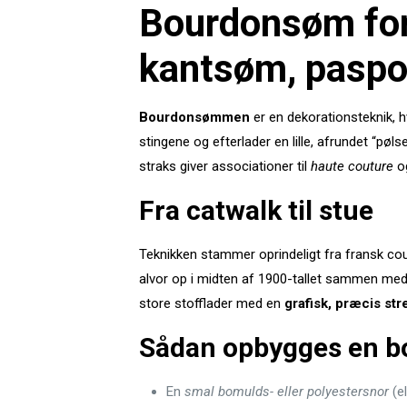
Bourdonsøm fork
kantsøm, paspo
Bourdonsømmen
er en dekorationsteknik, 
stingene og efterlader en lille, afrundet “pøl
straks giver associationer til
haute couture
og
Fra catwalk til stue
Teknikken stammer oprindeligt fra fransk cou
alvor op i midten af 1900-tallet sammen med
store stof­flader med en
grafisk, præcis str
Sådan opbygges en 
En
smal bomulds- eller polyester­snor
(el