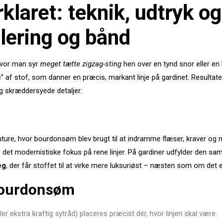
laret: teknik, udtryk og
lering og bånd
hvor man syr
meget tætte zigzag-sting
hen over en tynd snor eller en 
se” af stof, som danner en præcis, markant linje på gardinet. Resultatet
 skræddersyede detaljer.
ture, hvor bourdonsøm blev brugt til at indramme flæser, kraver og ma
 det modernistiske fokus på rene linjer. På gardiner udfylder den s
eg
, der får stoffet til at virke mere luksuriøst – næsten som om det er
bourdonsøm
ler ekstra kraftig sytråd) placeres præcist dér, hvor linjen skal være.