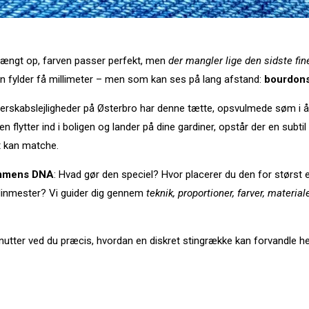
ængt op, farven passer perfekt, men
der mangler lige den sidste fi
 kun fylder få millimeter – men som kan ses på lang afstand:
bourdon
se herskabslejligheder på Østerbro har denne tætte, opsvulmede søm i
n flytter ind i boligen og lander på dine gardiner, opstår der en subt
t kan matche.
mmens DNA
: Hvad gør den speciel? Hvor placerer du den for størst e
ardinmester? Vi guider dig gennem
teknik, proportioner, farver, materia
inutter ved du præcis, hvordan en diskret stingrække kan forvandle he