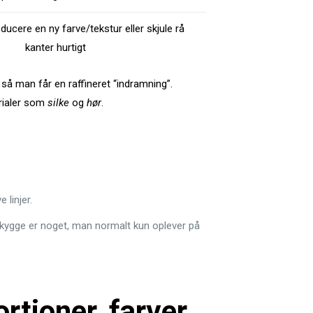
oducere en ny farve/tekstur eller skjule rå
kanter hurtigt
 så man får en raffineret “indramning”.
erialer som
silke
og
hør
.
linjer.
skygge er noget, man normalt kun oplever på
rtioner, farver