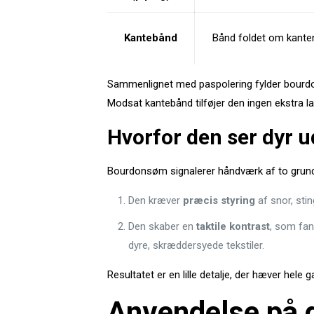
Kantebånd
Bånd foldet om kante
Sammenlignet med paspolering fylder bour
Modsat kantebånd tilføjer den ingen ekstra lag
Hvorfor den ser dyr u
Bourdonsøm signalerer håndværk af to grun
Den kræver
præcis styring
af snor, sti
Den skaber en
taktile kontrast
, som fan
dyre, skræddersyede tekstiler.
Resultatet er en lille detalje, der hæver hele g
Anvendelse på ga