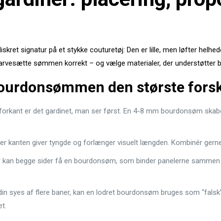
t signatur på et stykke couture­tøj: Den er lille, men løfter helhe
arvesætte sømmen korrekt – og vælge materialer, der understøtter b
bourdonsømmen den største forsk
 forkant er det gardinet, man ser først. En 4-8 mm bourdonsøm skaber
er kanten giver tyngde og forlænger visuelt længden. Kombinér gerne
r kan begge sider få en bourdonsøm, som binder panelerne sammen 
ardin syes af flere baner, kan en lodret bourdonsøm bruges som “fals
t.