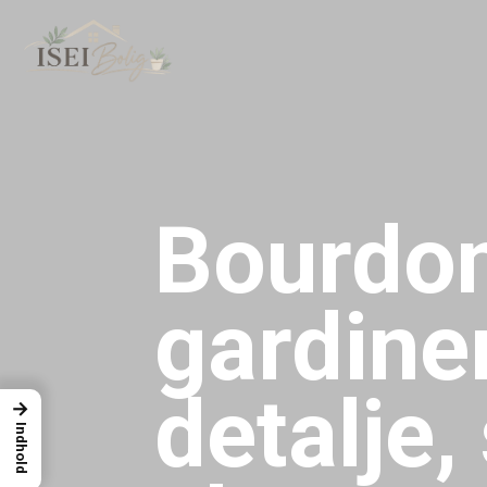
Bourdo
gardiner:
detalje,
→
Indhold