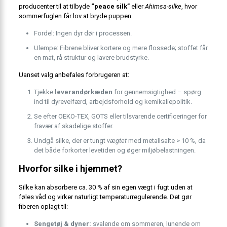
producenter til at tilbyde
“peace silk”
eller
Ahimsa-silke
, hvor
sommerfuglen får lov at bryde puppen.
Fordel: Ingen dyr dør i processen.
Ulempe: Fibrene bliver kortere og mere flossede; stoffet får
en mat, rå struktur og lavere brudstyrke.
Uanset valg anbefales forbrugeren at:
Tjekke
leverandørkæden
for gennemsigtighed – spørg
ind til dyrevelfærd, arbejdsforhold og kemikaliepolitik.
Se efter OEKO-TEX, GOTS eller tilsvarende certificeringer for
fravær af skadelige stoffer.
Undgå silke, der er tungt
vægtet
med metallsalte > 10 %, da
det både forkorter levetiden og øger miljøbelastningen.
Hvorfor silke i hjemmet?
Silke kan absorbere ca. 30 % af sin egen vægt i fugt uden at
føles våd og virker naturligt temperaturregulerende. Det gør
fiberen oplagt til:
Sengetøj & dyner:
svalende om sommeren, lunende om