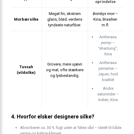
oprindelse
Meget fin, ekstrem
Bombyx mori
–
Morbærsilke
glans, blød; verdens
Kina, Brasilien
tyndeste naturfiber.
m.fl.
Antheraea
pernyi
–
“shantung”,
Kina
Antheraea
Grovere, mere ujævn
Tussah
yamamai
–
og mat; ofte stærkere
(vildsilke)
Japan, hvid
og lysbestandig.
kvalitet
Andre
saturniider –
Indien, Kina
4. Hvorfor elsker designere silke?
Absorberer ca. 30 % fugt uden at føles våd – ideelt til både
varme og kølige klimaer.