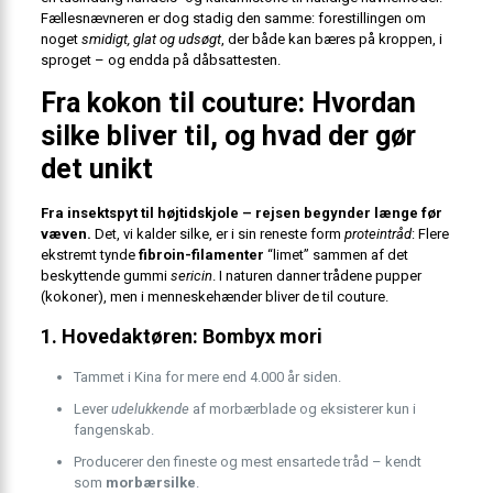
Fællesnævneren er dog stadig den samme: forestillingen om
noget
smidigt, glat og udsøgt
, der både kan bæres på kroppen, i
sproget – og endda på dåbsattesten.
Fra kokon til couture: Hvordan
silke bliver til, og hvad der gør
det unikt
Fra insektspyt til højtidskjole – rejsen begynder længe før
væven.
Det, vi kalder silke, er i sin reneste form
proteintråd
: Flere
ekstremt tynde
fibroin-filamenter
“limet” sammen af det
beskyttende gummi
sericin
. I naturen danner trådene pupper
(kokoner), men i menneskehænder bliver de til couture.
1. Hovedaktøren: Bombyx mori
Tammet i Kina for mere end 4.000 år siden.
Lever
udelukkende
af morbærblade og eksisterer kun i
fangenskab.
Producerer den fineste og mest ensartede tråd – kendt
som
morbærsilke
.