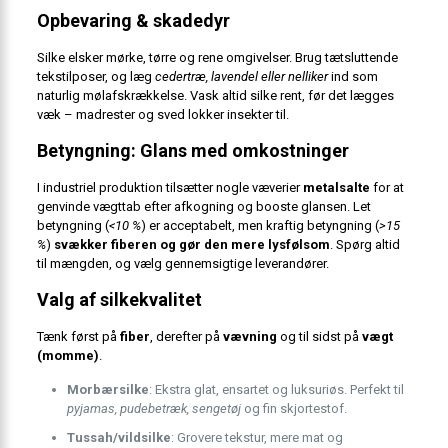
Opbevaring & skadedyr
Silke elsker mørke, tørre og rene omgivelser. Brug tætsluttende
tekstilposer, og læg
cedertræ, lavendel eller nelliker
ind som
naturlig mølafskrækkelse. Vask altid silke rent, før det lægges
væk – madrester og sved lokker insekter til.
Betyngning: Glans med omkostninger
I industriel produktion tilsætter nogle væverier
metalsalte
for at
genvinde vægttab efter afkogning og booste glansen. Let
betyngning (
<10 %
) er acceptabelt, men kraftig betyngning (
>15
%
)
svækker fiberen og gør den mere lysfølsom
. Spørg altid
til mængden, og vælg gennemsigtige leverandører.
Valg af silkekvalitet
Tænk først på
fiber
, derefter på
vævning
og til sidst på
vægt
(momme)
.
Morbærsilke
: Ekstra glat, ensartet og luksuriøs. Perfekt til
pyjamas, pudebetræk, sengetøj
og fin skjorte­stof.
Tussah/vildsilke
: Grovere tekstur, mere mat og