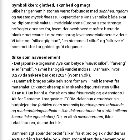
Symbolikken: glathed, skønhed og magt
Silke har gennem historien været forbundet med
skønhed, rigdom
og næsten mytisk finesse
. I kejsertidens Kina var silke både skat
og diplomatisk valuta; i middelalderens Europa satte strenge
hofregler grænser for, hvem der overhovedet måtte bære de
blanke metervarer. I moderne sprog lever associationerne videre:
Vi taler om “silkeagtig hud”, “en stemme af silke” og “silkeveje”
som metafor for gnidningsfri elegance.
Silke som navne­element
• Det japanske pigenavn
Aya
kan betyde “vævet silke”, “farverig”
eller “smuk”. Navnet har også vundet indpas i Danmark, hvor
3.270 danskere
bar det i 2024 (
Woman.dk
).
• I Danmark bruges
Silke
selv som fornavn – helt løsrevet fra
materialet. Et kendt eksempel er skønhedsjournalisten
Silke
Grane
. Hun har bl.a. fortalt om sine frisurevalg og extensions i
Alt for Damerne
. I magasinet
iFORM
deler hun derudover sin
hudplejerutine
(artiklen er en personlig beretning med rabatkode
og markedsføringsindhold – ikke dokumentation for stoffet silkens
kosmetiske egenskaber)
. Det er altså
navnebæreren
, ikke
tekstilfiberen, du møder hér.
Sammenlagt spænder ordet “silke” fra et biologisk vidunder via
en tusindårig handels- og kulturhistorie til nutidige navnemoder.