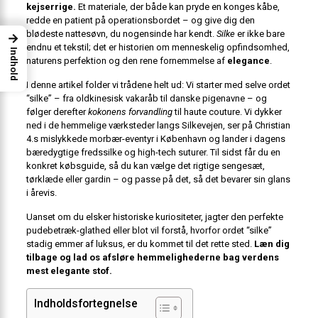
kejserrige.
Et materiale, der både kan pryde en konges kåbe,
redde en patient på operationsbordet – og give dig den
blødeste nattesøvn, du nogensinde har kendt.
Silke
er ikke bare
→
endnu et tekstil; det er historien om menneskelig opfindsomhed,
Indhold
naturens perfektion og den rene fornemmelse af
elegance
.
I denne artikel folder vi trådene helt ud: Vi starter med selve ordet
“silke” – fra oldkinesisk vakaråb til danske pigenavne – og
følger derefter
kokonens forvandling
til haute couture. Vi dykker
ned i de hemmelige værksteder langs Silkevejen, ser på Christian
4.s mislykkede morbær-eventyr i København og lander i dagens
bæredygtige fredssilke og high-tech suturer. Til sidst får du en
konkret købsguide, så du kan vælge det rigtige sengesæt,
tørklæde eller gardin – og passe på det, så det bevarer sin glans
i årevis.
Uanset om du elsker historiske kuriositeter, jagter den perfekte
pudebetræk-glathed eller blot vil forstå, hvorfor ordet “silke”
stadig emmer af luksus, er du kommet til det rette sted.
Læn dig
tilbage og lad os afsløre hemmelighederne bag verdens
mest elegante stof.
Indholdsfortegnelse