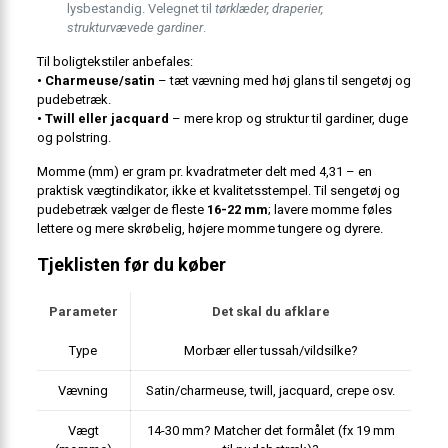
lysbestandig. Velegnet til
tørklæder, draperier,
strukturvævede gardiner
.
Til boligtekstiler anbefales:
• Charmeuse/satin
– tæt vævning med høj glans til sengetøj og
pudebetræk.
• Twill eller jacquard
– mere krop og struktur til gardiner, duge
og polstring.
Momme (mm) er gram pr. kvadratmeter delt med 4,31 – en
praktisk vægt­indikator, ikke et kvalitetsstempel. Til sengetøj og
pudebetræk vælger de fleste
16-22 mm
; lavere momme føles
lettere og mere skrøbelig, højere momme tungere og dyrere.
Tjeklisten før du køber
Parameter
Det skal du afklare
Type
Morbær eller tussah/vildsilke?
Vævning
Satin/charmeuse, twill, jacquard, crepe osv.
Vægt
14-30 mm? Matcher det formålet (fx 19 mm