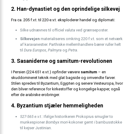
2. Han-dynastiet og den oprindelige silkevej
Fra ca. 205 f.v.t. til 220 e.v.t. eksploderer handel og diplomati:
Silke udnævnes til officiel valuta ved grænseposter.
Silkevejen
materialiseres omkring 220 f.v.t. som et netværk
af karavanestier. Parthiske mellemhandlere bærer ruller helt
til
Dura Europos, Palmyra
og
Petra
.
3. Sasaniderne og samitum-revolutionen
I Persien (224-651 e.v.t.) opfinder vævere
samitum
– en
skuddomineret teknik med glat bagside og omvendte farver.
Stilen spredes til Byzantium, Egypten og senere Vesteuropa, hvor
den bliver reference for kirkestoffer og kongelige kapper, også
efter de arabiske erobringer.
4. Byzantium stjæler hemmeligheden
527-565 e.v.t.
: Ifølge historikeren Prokopius smugler to
munkespioner
Bombyx mori
-kokoner gemt i bambusstokke
til kejser Justinian.