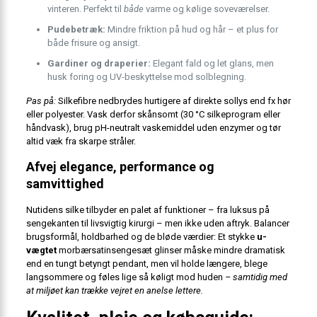
vinteren. Perfekt til
både
varme og kølige soveværelser.
Pudebetræk:
Mindre friktion på hud og hår – et plus for
både frisure og ansigt.
Gardiner og draperier:
Elegant fald og let glans, men
husk foring og UV-beskyttelse mod solblegning.
Pas på:
Silkefibre nedbrydes hurtigere af direkte sollys end fx hør
eller polyester. Vask derfor skånsomt (30 °C silkeprogram eller
håndvask), brug pH-neutralt vaskemiddel uden enzymer og tør
altid væk fra skarpe stråler.
Afvej elegance, performance og
samvittighed
Nutidens silke tilbyder en palet af funktioner – fra luksus på
sengekanten til livsvigtig kirurgi – men ikke uden aftryk. Balancer
brugsformål, holdbarhed og de bløde værdier: Et stykke
u-
vægtet
morbærsatinsengesæt glinser måske mindre dramatisk
end en tungt betyngt pendant, men vil holde længere, blege
langsommere og føles lige så køligt mod huden
– samtidig med
at miljøet kan trække vejret en anelse lettere.