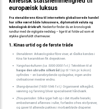
kinesisk statshemmelighed til
europæisk luksus
Fra stenalderens Kina til internettets globaliserede handel
har silke været både luksusvare, diplomatisk valuta og
teknologisk drivkraft.
Nedenfor finder du en kronologisk
rundtur med de vigtigste nedslag – lige til at folde ud som et
stykke glansfuldt charmeuse:
1. Kinas urtid og de første tråde
Stenalderen
: Arkæologiske fibre viser, at råsilke kendes i
Kina før keramikken fik drejeskiven.
Yangshao-kulturen (ca. 5000-3000 f.v.t.)
: Teknikken til at
haspe den ubrudte silketråd
(op til 1 km pr. kokon)
opfindes – en banebrydende opdagelse, ingen andre
civilisationer mestrer endnu.
Shang-dynastiet (1600-1046 f.v.t.)
: Organiseret silkegård;
vævning og farvning bliver specialiseret håndværk.
Zhou-perioden
: Silke ryger helt op i det rituelle hierarki;
embedsmænd aflønnes i ruller, forfædre ofres stofprøver,
og gaver til allierede pakkes i morbærbløde draperier.