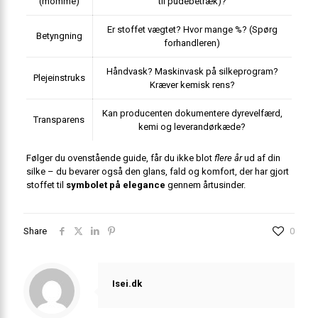
(momme)
til pudebetræk)?
Er stoffet vægtet? Hvor mange %? (Spørg
Betyngning
forhandleren)
Håndvask? Maskinvask på silkeprogram?
Plejeinstruks
Kræver kemisk rens?
Kan producenten dokumentere dyrevelfærd,
Transparens
kemi og leverandør­kæde?
Følger du ovenstående guide, får du ikke blot
flere år
ud af din
silke – du bevarer også den glans, fald og komfort, der har gjort
stoffet til
symbolet på elegance
gennem årtusinder.
Share
0
Isei.dk