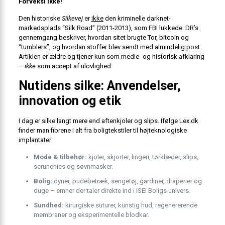
Forveksl ikke!
Den historiske
Silkevej
er
ikke
den kriminelle darknet-
markedsplads “Silk Road” (2011-2013), som FBI lukkede.
DR’s
gennemgang
beskriver, hvordan sitet brugte Tor, bitcoin og
“tumblers”, og hvordan stoffer blev sendt med almindelig post.
Artiklen er ældre og tjener kun som medie- og historisk afklaring
–
ikke
som accept af ulovlighed.
Nutidens silke: Anvendelser,
innovation og etik
I dag er silke langt mere end aftenkjoler og slips. Ifølge
Lex.dk
finder man fibrene i alt fra boligtekstiler til højteknologiske
implantater:
Mode & tilbehør:
kjoler, skjorter, lingeri, tørklæder, slips,
scrunchies og søvnmasker.
Bolig:
dyner, pudebetræk, sengetøj, gardiner, draperier og
duge – emner der taler direkte ind i ISEI Boligs univers.
Sundhed:
kirurgiske suturer, kunstig hud, regenererende
membraner og eksperimentelle blodkar.