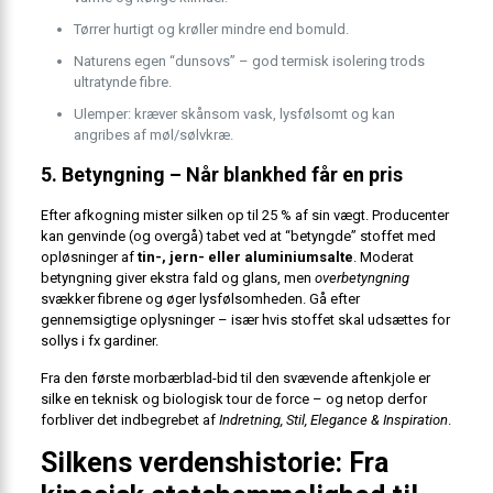
Tørrer hurtigt og krøller mindre end bomuld.
Naturens egen “dunsovs” – god termisk isolering trods
ultratynde fibre.
Ulemper: kræver skånsom vask, lysfølsomt og kan
angribes af møl/sølvkræ.
5. Betyngning – Når blankhed får en pris
Efter afkogning mister silken op til 25 % af sin vægt. Producenter
kan genvinde (og overgå) tabet ved at “betyngde” stoffet med
opløsninger af
tin-, jern- eller aluminiumsalte
. Moderat
betyngning giver ekstra fald og glans, men
overbetyngning
svækker fibrene og øger lysfølsomheden. Gå efter
gennemsigtige oplysninger – især hvis stoffet skal udsættes for
sollys i fx gardiner.
Fra den første morbærblad-bid til den svævende aftenkjole er
silke en teknisk og biologisk tour de force – og netop derfor
forbliver det indbegrebet af
Indretning, Stil, Elegance & Inspiration
.
Silkens verdenshistorie: Fra