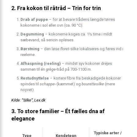
2. Fra kokon til råtråd – Trin for trin
Drab af puppe
– for at bevare trådens længde tørres
kokonerne i sol eller ovn (ca. 90 °C).
Degumming
– kokonerne koges ca. 1½ time i mildt
sæbevand, så sericin opløses.
Børstning
– den løse
floret
-silke lokaliseres og føres ind i
reelerne.
Afhaspning (reeling)
– mindst syv kokoner drejes
sammen til én
grège
-tråd på 700-1100 m.
Restudnyttelse
– kortere fibre fra beskadigede kokoner
spindes til
schappe-
(kæmmet) og
bourettesilke
(mere
nopret).
Kilde: “Silke”, Lex.dk
3. To store familier – Ét fælles dna af
elegance
Typiske arter /
Type
Kendetegn