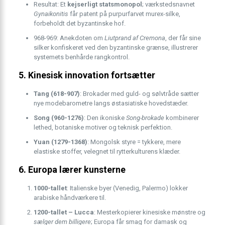
Resultat: Et
kejserligt statsmonopol
; værkstedsnavnet
Gynaikonitis
får patent på purpurfarvet murex-silke,
forbeholdt det byzantinske hof.
968-969: Anekdoten om
Liutprand af Cremona
, der får sine
silker konfiskeret ved den byzantinske grænse, illustrerer
systemets benhårde rangkontrol.
5. Kinesisk innovation fortsætter
Tang (618-907)
: Brokader med guld- og sølvtråde sætter
nye modebarometre langs østasiatiske hovedstæder.
Song (960-1276)
: Den ikoniske
Song-brokade
kombinerer
lethed, botaniske motiver og teknisk perfektion.
Yuan (1279-1368)
: Mongolsk styre = tykkere, mere
elastiske stoffer, velegnet til rytterkulturens klæder.
6. Europa lærer kunsterne
1000-tallet
: Italienske byer (Venedig, Palermo) lokker
arabiske håndværkere til.
1200-tallet – Lucca
: Mesterkopierer kinesiske mønstre og
sælger dem billigere
; Europa får smag for damask og