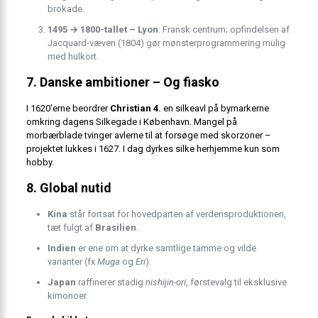
brokade.
1495 → 1800-tallet – Lyon
: Fransk centrum; opfindelsen af
Jacquard-væven (1804) gør mønsterprogrammering mulig
med hulkort.
7. Danske ambitioner – Og fiasko
I 1620’erne beordrer
Christian 4.
en silkeavl på bymarkerne
omkring dagens Silkegade i København. Mangel på
morbærblade tvinger avlerne til at forsøge med skorzoner –
projektet lukkes i 1627. I dag dyrkes silke herhjemme kun som
hobby.
8. Global nutid
Kina
står fortsat for hovedparten af verdensproduktionen,
tæt fulgt af
Brasilien
.
Indien
er ene om at dyrke samtlige tamme og vilde
varianter (fx
Muga
og
Eri
).
Japan
raffinerer stadig
nishijin-ori
, førstevalg til eksklusive
kimonoer.