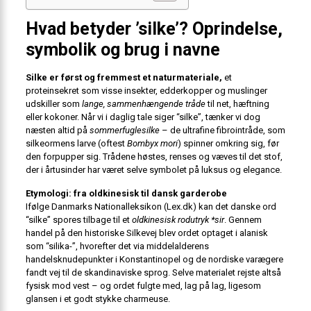
Hvad betyder ’silke’? Oprindelse,
symbolik og brug i navne
Silke er først og fremmest et naturmateriale,
et
proteinsekret som visse insekter, edderkopper og muslinger
udskiller som
lange, sammenhængende tråde
til net, hæftning
eller kokoner. Når vi i daglig tale siger “silke”, tænker vi dog
næsten altid på
sommerfuglesilke
– de ultrafine fibrointråde, som
silkeormens larve (oftest
Bombyx mori
) spinner omkring sig, før
den forpupper sig. Trådene høstes, renses og væves til det stof,
der i årtusinder har været selve symbolet på luksus og elegance.
Etymologi: fra oldkinesisk til dansk garderobe
Ifølge Danmarks Nationalleksikon (
Lex.dk
) kan det danske ord
“silke” spores tilbage til et
oldkinesisk rodutryk *sir
. Gennem
handel på den historiske Silkevej blev ordet optaget i alanisk
som “silika-”, hvorefter det via middelalderens
handelsknudepunkter i Konstantinopel og de nordiske varægere
fandt vej til de skandinaviske sprog. Selve materialet rejste altså
fysisk mod vest – og ordet fulgte med, lag på lag, ligesom
glansen i et godt stykke charmeuse.