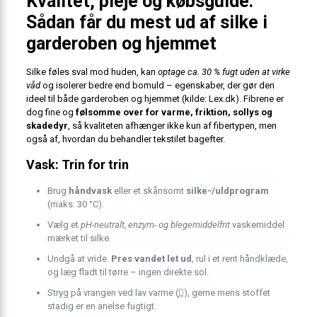
Kvalitet, pleje og købsguide:
Sådan får du mest ud af silke i
garderoben og hjemmet
Silke føles sval mod huden, kan
optage ca. 30 % fugt uden at virke
våd
og isolerer bedre end bomuld – egenskaber, der gør den
ideel til både garderoben og hjemmet (
kilde: Lex.dk
). Fibrene er
dog fine og
følsomme over for varme, friktion, sollys og
skadedyr
, så kvaliteten afhænger ikke kun af fiber­typen, men
også af, hvordan du behandler tekstilet bagefter.
Vask: Trin for trin
Brug
håndvask
eller et skånsomt
silke-/uldprogram
(maks. 30 °C).
Vælg et
pH-neutralt, enzym- og blegemiddelfrit
vaskemiddel
mærket til silke.
Undgå at vride.
Pres vandet let ud
, rul i et rent håndklæde,
og læg fladt til tørre – ingen direkte sol.
Stryg på vrangen ved lav varme (

), gerne mens stoffet
stadig er en anelse fugtigt.