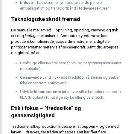
Industri:
faldskærme, lydabsorberende paneler,
emballagefilm og transportbånd i fødevaresektoren.
Teknologiske skridt fremad
De manuelle mellemled – oprulning, spinding, vævning og tryk –
er i dag
kraftigt
mekaniseret. Computerstyrede væve kan
producere komplicerede jacquardmønstre, mens digitale
printkøer erstatter metervis af silkeserigrafi. Samtidig arbejdes
der globalt på at:
Genbruge eller neutralisere farve- og
betyngningskemikalier
(metalsalte).
Genanvende vand i lukkede kredsløb, så sericin og sæber
ikke ender som spildevand.
Udvikle
bikomponenttråde
, hvor silke kombineres med fx
PLA (bioplast) for at øge styrke eller give stretch.
Etik i fokus – “fredssilke” og
gennemsigtighed
Traditionel silkeproduktion indebærer, at puppen – og dermed
larven – dræbes, før tråden afhaspes. Det har fået flere