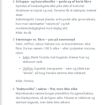
Schappe- og bourettesilke – genbrug af korte fibre
Spindes af beskadigede eller ydre dele af kokoner.
Strukturen er nupret og mat, farverne får et dæmpet, meleret
skær.
Indretningshit:
Casual plaider, sofa-puder eller grove løbere,
hvor man værdsætter “naturlook” og lidt
modstandsdygtighed mod daglig slid.
Kilde: lex.dk
Vævninger vs. fibre – pas på navnesnyd
Satin, chiffon, velour, habutai osv. er
konstruktioner
, ikke
fibre. De kan væves i 100 % silke – eller i polyester, viscose,
nylon.
Satin:
Blank forside, mat bagside. Kræver foer og
skånsom vask.
Chiffon:
Superlet, transparent – søm og tråde kan
“skride”, så brug franske sømme eller rullekant.
Kilde: Femina
“Kaktussilke” /
sabras
– flot, men ikke silke
Marokkanske vævere bruger plantefibre fra agave/kaktus,
der blankpoleres, så de ligner silke. Fiberen er cellulose og
dermed vegansk, men deler ikke silkens