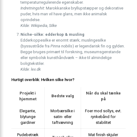
temperaturregulerende egenskaber.
Indretningshit:
Marokkanske bryllupstæpper og dekorative
puder, hvis man vil have glans, men ikke animalsk
oprindelse.
Kilde: Wikipedia, Silke
Niche-silke: edderkop & musling
Edderkoppesilke er enormt stærk; muslingesilke
(byssustråde fra
Pinna nobilis
) er legendarisk fin og gylden.
Begge bruges primært til forskning, museumsgenstande
eller symbolsk kunsthåndværk – ikke til almindelige
boligtekstiler.
Kilde: lex.dk
Hurtigt overblik: Hvilken silke hvor?
Projekt i
Når du skal tænke
Bedste valg
hjemmet
på
Elegante,
Morbærsilke i
Foer mod sollys, evt.
blytunge
satin- eller
rynkebånd for
gardiner
taftvævning
stabilitet
Pudebetræk
Mat finish skjuler