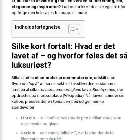
Er du klar til at vikle dig ind i en verden af indretning, stil,
elegance og inspiration?
Lad os trække i den silkeglatte tråd
og følge den hele vejen fra puppe til pude.
Indholdsfortegnelse
Silke kort fortalt: Hvad er det
lavet af – og hvorfor føles det så
luksuriøst?
Silke er
et rent animalsk proteinmateriale
, udskilt som
flydende “spyt” af især insekter. I tekstilverdenen stammer
næsten al silke fra
silkesommerfuglens
larve,
Bombyx mori
, der
opdrættes på morbærblade (Wikipedia). Når larven spinder sin
kokon, presses der en
kontinuert tråd
ud gennem to
spindevorter:
Fibroin
– to ultrafine, trekantede proteinfilamenter, som
giver styrke og glans.
Sericin
– en naturlig “silkelim”, der fastholder de to
filamenter som én tråd.