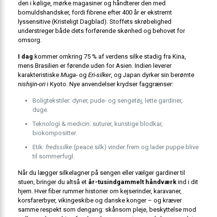
den i kølige, mørke magasiner og håndterer den med
bomuldshandsker, fordi fibrene efter 400 år er ekstremt
lyssensitive (
Kristeligt Dagblad
). Stoffets skrøbelighed
understreger både dets forførende skønhed og behovet for
omsorg.
I dag
kommer omkring 75 % af verdens silke stadig fra Kina,
mens Brasilien er førende uden for Asien. Indien leverer
karakteristiske
Muga-
og
Eri-silker
, og Japan dyrker sin berømte
nishijin-ori
i Kyoto. Nye anvendelser krydser faggrænser:
Boligtekstiler: dyner, pude- og sengetøj, lette gardiner,
duge.
Teknologi & medicin: suturer, kunstige blodkar,
biokompositter.
Etik:
fredssilke
(peace silk) vinder frem og lader puppe blive
til sommerfugl.
Når du lægger silkelagner på sengen eller vælger gardiner til
stuen, bringer du altså et
år-tusindgammelt håndværk
ind i dit
hjem. Hver fiber rummer historier om kejserinder, karavaner,
korsfarerbyer, vikingeskibe og danske konger – og kræver
samme respekt som dengang: skånsom pleje, beskyttelse mod