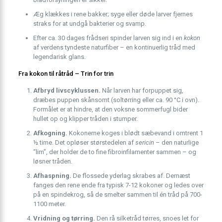
Æg klækkes i rene bakker; syge eller døde larver fjernes
straks for at undgå bakterier og svamp.
Efter ca. 30 dages frådseri spinder larven sig ind i en
kokon
af verdens tyndeste naturfiber – en kontinuerlig tråd med
legendarisk glans.
Fra kokon til råtråd – Trin for trin
Afbryd livscyklussen.
Når larven har forpuppet sig,
dræbes puppen skånsomt (soltørring eller ca. 90 °C i ovn).
Formålet er at hindre, at den voksne sommerfugl bider
hullet op og klipper tråden i stumper.
Afkogning.
Kokonerne koges i blødt sæbevand i omtrent 1
½ time. Det opløser størstedelen af
sericin
– den naturlige
“lim”, der holder de to fine fibroinfilamenter sammen – og
løsner tråden.
Afhaspning.
De flossede yderlag skrabes af. Dernæst
fanges den rene ende fra typisk 7-12 kokoner og ledes over
på en spindekrog, så de smelter sammen til én tråd på 700-
1100 meter.
Vridning og tørring.
Den rå silketråd tørres, snoes let for