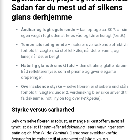
Sådan får du mest ud af silkens
glans derhjemme
Åndbar og fugtregulerende
– kan optage ca. 30 % af sin
egen vægt i fugt uden at føles våd og tørrer hurtigt (
lex.dk
).
Temperatur­udlignende
– isolerer overraskende effektivt i
forhold til vægten, så stoffet køler, når det er varmt, og
luner, når det er køligt.
Naturlig glans & smukt fald
– den ultrafine, glatte fibroin-
tråd reflekterer lyset som et prisme og giver elegante
draperinger.
Overraskende styrke
– selve fiberen er stærkere end stål i
forhold til vægten; under 2. verdenskrig blev silke anvendt til
faldskærme, indtil nylon tog over (
Wikipedia
).
Styrke versus sårbarhed
Selv om selve fiberen er robust, er mange silkestoffer vævet så
tyndt, at de let får
søm- eller trådskridning
, især i vævninger som
satin og chiffon (kilde:
Femina
). Derudover svækker kraftig
betyngning
(metalsalte til at øge vægten) både lys- og