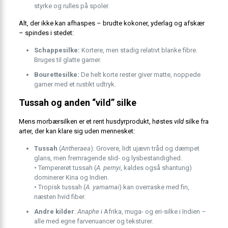
styrke og rulles på spoler.
Alt, der ikke kan afhaspes – brudte kokoner, yderlag og afskær
– spindes i stedet:
Schappesilke:
Kortere, men stadig relativt blanke fibre.
Bruges til glatte garner.
Bourettesilke:
De helt korte rester giver matte, noppede
garner med et rustikt udtryk.
Tussah og anden “vild” silke
Mens morbærsilken er et rent husdyrprodukt, høstes
vild
silke fra
arter, der kan klare sig uden mennesket:
Tussah
(
Antheraea
): Grovere, lidt ujævn tråd og dæmpet
glans, men fremragende slid- og lysbestandighed.
• Tempereret tussah (
A. pernyi
, kaldes også shantung)
dominerer Kina og Indien.
• Tropisk tussah (
A. yamamai
) kan overraske med fin,
næsten hvid fiber.
Andre kilder
:
Anaphe
i Afrika, muga- og eri-silke i Indien –
alle med egne farvenuancer og teksturer.