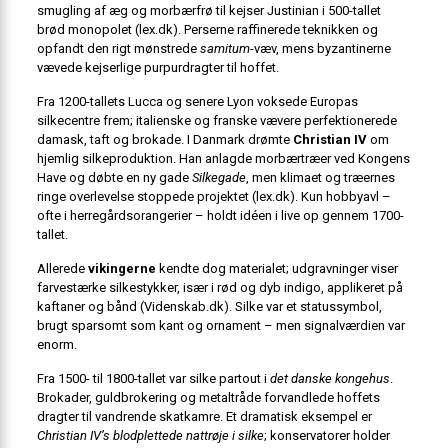
smugling af æg og morbærfrø til kejser Justinian i 500-tallet
brød monopolet (
lex.dk
). Perserne raffinerede teknikken og
opfandt den rigt mønstrede
samitum
-væv, mens byzantinerne
vævede kejserlige purpurdragter til hoffet.
Fra 1200-tallets Lucca og senere Lyon voksede Europas
silkecentre frem; italienske og franske vævere perfektionerede
damask, taft og brokade. I Danmark drømte
Christian IV
om
hjemlig silkeproduktion. Han anlagde morbærtræer ved Kongens
Have og døbte en ny gade
Silkegade
, men klimaet og træernes
ringe overlevelse stoppede projektet (lex.dk). Kun hobbyavl –
ofte i herregårdsorangerier – holdt idéen i live op gennem 1700-
tallet.
Allerede
vikingerne
kendte dog materialet; udgravninger viser
farvestærke silkestykker, især i rød og dyb indigo, applikeret på
kaftaner og bånd (
Videnskab.dk
). Silke var et statussymbol,
brugt sparsomt som kant og ornament – men signalværdien var
enorm.
Fra 1500- til 1800-tallet var silke partout i
det danske kongehus
.
Brokader, guldbrokering og metaltråde forvandlede hoffets
dragter til vandrende skatkamre. Et dramatisk eksempel er
Christian IV’s blodplettede nattrøje i silke
; konservatorer holder