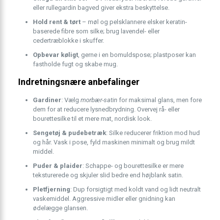
eller rullegardin bagved giver ekstra beskyttelse.
Hold rent & tørt
– møl og pelsklannere elsker keratin­
baserede fibre som silke; brug lavendel- eller
cedertræblokke i skuffer.
Opbevar køligt
, gerne i en bomuldspose; plastposer kan
fastholde fugt og skabe mug.
Indretningsnære anbefalinger
Gardiner
: Vælg
morbær-satin
for maksimal glans, men fore
dem for at reducere lysnedbrydning. Overvej rå- eller
bourette­silke til et mere mat, nordisk look.
Sengetøj & pudebetræk
: Silke reducerer friktion mod hud
og hår. Vask i pose, fyld maskinen minimalt og brug mildt
middel.
Puder & plaider
: Schappe- og bourette­silke er mere
teksturerede og skjuler slid bedre end højblank satin.
Plet­fjerning
: Dup forsigtigt med koldt vand og lidt neutralt
vaskemiddel. Aggressive midler eller gnidning kan
ødelægge glansen.