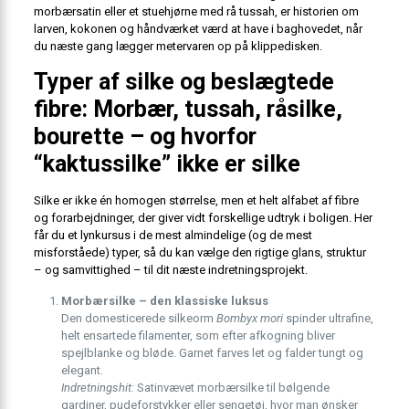
morbærsatin eller et stuehjørne med rå tussah, er historien om
larven, kokonen og håndværket værd at have i baghovedet, når
du næste gang lægger metervaren op på klippedisken.
Typer af silke og beslægtede
fibre: Morbær, tussah, råsilke,
bourette – og hvorfor
“kaktussilke” ikke er silke
Silke er ikke én homogen størrelse, men et helt alfabet af fibre
og forarbejdninger, der giver vidt forskellige udtryk i boligen. Her
får du et lynkursus i de mest almindelige (og de mest
misforståede) typer, så du kan vælge den rigtige glans, struktur
– og samvittighed – til dit næste indretningsprojekt.
Morbærsilke – den klassiske luksus
Den domesticerede silkeorm
Bombyx mori
spinder ultrafine,
helt ensartede filamenter, som efter afkogning bliver
spejlblanke og bløde. Garnet farves let og falder tungt og
elegant.
Indretningshit:
Satinvævet morbærsilke til bølgende
gardiner, pudeforstykker eller sengetøj, hvor man ønsker