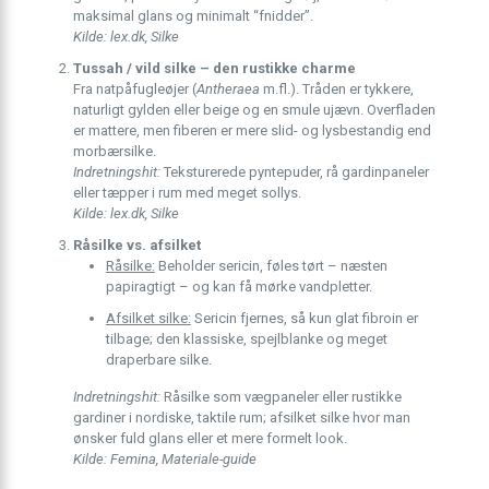
maksimal glans og minimalt “fnidder”.
Kilde: lex.dk, Silke
Tussah / vild silke – den rustikke charme
Fra natpåfugleøjer (
Antheraea
m.fl.). Tråden er tykkere,
naturligt gylden eller beige og en smule ujævn. Overfladen
er mattere, men fiberen er mere slid- og lysbestandig end
morbærsilke.
Indretningshit:
Teksturerede pyntepuder, rå gardinpaneler
eller tæpper i rum med meget sollys.
Kilde: lex.dk, Silke
Råsilke vs. afsilket
Råsilke:
Beholder sericin, føles tørt – næsten
papiragtigt – og kan få mørke vandpletter.
Afsilket silke:
Sericin fjernes, så kun glat fibroin er
tilbage; den klassiske, spejlblanke og meget
draperbare silke.
Indretningshit:
Råsilke som vægpaneler eller rustikke
gardiner i nordiske, taktile rum; afsilket silke hvor man
ønsker fuld glans eller et mere formelt look.
Kilde: Femina, Materiale-guide