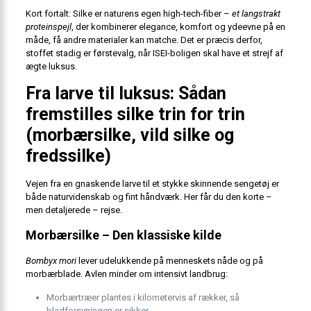
Kort fortalt: Silke er naturens egen high-tech-fiber –
et langstrakt
proteinspejl
, der kombinerer elegance, komfort og ydeevne på en
måde, få andre materialer kan matche. Det er præcis derfor,
stoffet stadig er førstevalg, når ISEI-boligen skal have et strejf af
ægte luksus.
Fra larve til luksus: Sådan
fremstilles silke trin for trin
(morbærsilke, vild silke og
fredssilke)
Vejen fra en gnaskende larve til et stykke skinnende sengetøj er
både naturvidenskab og fint håndværk. Her får du den korte –
men detaljerede – rejse.
Morbærsilke – Den klassiske kilde
Bombyx mori
lever udelukkende på menneskets nåde og på
morbærblade. Avlen minder om intensivt landbrug:
Morbærtræer plantes i kilometervis af rækker, så
bladforsyningen er sikker.