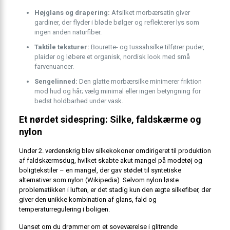
Højglans og drapering:
Afsilket morbærsatin giver
gardiner, der flyder i bløde bølger og reflekterer lys som
ingen anden naturfiber.
Taktile teksturer:
Bourette- og tussahsilke tilfører puder,
plaider og løbere et organisk, nordisk look med små
farvenuancer.
Sengelinned:
Den glatte morbærsilke minimerer friktion
mod hud og hår; vælg minimal eller ingen betyngning for
bedst holdbarhed under vask.
Et nørdet sidespring: Silke, faldskærme og
nylon
Under 2. verdenskrig blev silkekokoner omdirigeret til produktion
af faldskærmsdug, hvilket skabte akut mangel på modetøj og
boligtekstiler – en mangel, der gav stødet til syntetiske
alternativer som nylon (Wikipedia). Selvom nylon løste
problematikken i luften, er det stadig kun den ægte silkefiber, der
giver den unikke kombination af glans, fald og
temperaturregulering i boligen.
Uanset om du drømmer om et soveværelse i glitrende