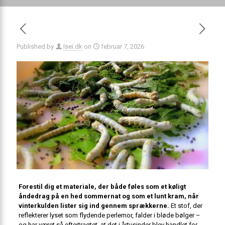
Published by
Isei.dk
on
februar 7, 2026
Forestil dig et materiale, der både føles som et køligt
åndedrag på en hed sommernat og som et lunt kram, når
vinterkulden lister sig ind gennem sprækkerne.
Et stof, der
reflekterer lyset som flydende perlemor, falder i bløde bølger –
og har været så eftertragtet, at det i årtusinder blev handlet for