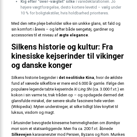
Kig efter “over-vægtet” silke
i vare­deklarationen. Jo
højere vægtforøgelse, desto kortere levetid – vælg under
10 % for boligtekstiler, hvis holdbarhed prioriteres.
Med den rette pleje beholder silke sin unikke glans, sit fald og
sin komfort i årevis – og løfter både sengetøj, gardiner og
accessories til et niveau af
ægte elegance
.
Silkens historie og kultur: Fra
kinesiske kejserinder til vikinger
og danske konger
Silkens historie begynder i
det neolitiske Kina
, hvor de ældste
fund af vævede silkefibre er mere end 6.000 år gamle. Ifølge den
populære legende tabte kejserinde
Xi Ling Shi
(ca. 3.000 f.v.t.) en
kokon i sin varme te, trak tråden op – og opdagede dermed det
glansfulde mirakel, der senere skulle fascinere hele verden
(
Wikipedia
). Myten understreger, at silke tidligt blev knyttet til
luksus, visdom og magt.
I årtusinder bevogtede kineserne hemmeligheden om
Bombyx
mori
som et statsanliggende. Men fra ca. 200 f.v.t. åbnede
Silkevejen
karavaneruter mod Persien, Byzans og Rom. Munkes