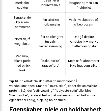
Tussah eller
med taktil
brugsspor, men kan
bourettesilke
struktur
fnuldre let
Sengetøj der
Fin, afsilket
Vask i vaskepose på
køler om
morbærsatin
silkeprogram
sommeren
Råsilke eller grov
Undgå direkte
Nordisk, rå
tussah i
vandstænk – mørke
vægtekstur
lærredsvævning
pletter kan opstå
Vegansk,
blank pude
“Kaktussilke”
Mere stift, absorberer
med etnisk
(agavefibre)
ikke fugt som silke
look
Tip til indkøbet:
Se altid efter fiberindholdet på
varedeklarationen. Står der “100 % silke”, er det det animalske
protein. Står der “satinvævning”, “polyestersatin” eller blot
“kaktussilke”, får du et helt andet materiale – med helt andre
egenskaber i brug, pleje og holdbarhed.
Egenskaber, pleje og holdbarhed: