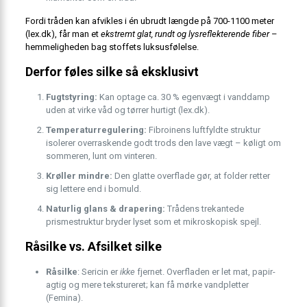
Fordi tråden kan afvikles i én ubrudt længde på 700-1100 meter
(lex.dk), får man et
ekstremt glat, rundt og lysreflekterende fiber
–
hemmeligheden bag stoffets luksusfølelse.
Derfor føles silke så eksklusivt
Fugtstyring:
Kan optage ca. 30 % egenvægt i vanddamp
uden at virke våd og tørrer hurtigt (lex.dk).
Temperaturregulering:
Fibroinens luftfyldte struktur
isolerer overraskende godt trods den lave vægt – køligt om
sommeren, lunt om vinteren.
Krøller mindre:
Den glatte overflade gør, at folder retter
sig lettere end i bomuld.
Naturlig glans & drapering:
Trådens trekantede
prismestruktur bryder lyset som et mikroskopisk spejl.
Råsilke vs. Afsilket silke
Råsilke
: Sericin er
ikke
fjernet. Overfladen er let mat, papir-
agtig og mere tekstureret; kan få mørke vandpletter
(Femina).