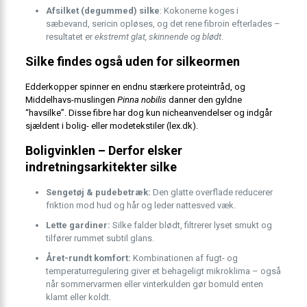
Afsilket (degummed) silke
: Kokonerne koges i
sæbevand, sericin opløses, og det rene fibroin efterlades –
resultatet er
ekstremt glat, skinnende og blødt
.
Silke findes også uden for silkeormen
Edderkopper spinner en endnu stærkere proteintråd, og
Middelhavs-muslingen
Pinna nobilis
danner den gyldne
“havsilke”. Disse fibre har dog kun nicheanvendelser og indgår
sjældent i bolig- eller mode­tekstiler (lex.dk).
Boligvinklen – Derfor elsker
indretningsarkitekter silke
Sengetøj & pudebetræk:
Den glatte overflade reducerer
friktion mod hud og hår og leder nattesved væk.
Lette gardiner:
Silke falder blødt, filtrerer lyset smukt og
tilfører rummet subtil glans.
Året-rundt komfort:
Kombinationen af fugt- og
temperaturregulering giver et behageligt mikroklima – også
når sommervarmen eller vinterkulden gør bomuld enten
klamt eller koldt.