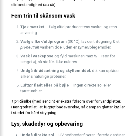
slidbestandighed (
lex.dk
).
Fem trin til skånsom vask
Tjek mærket
– følg altid producentens vaske- og rens­
anvisning.
Vælg silke-/uldprogram
(30 °C), lav centrifugering & et
pH-neutralt
vaskemiddel uden enzymer/blegemidler.
Vask i vaskepose
og fyld maskinen max ½ – især for
sengetøj, så stoffet ikke nuldres.
Undgå iblødsætning og skyllemiddel
; det kan opløse
silkens naturlige proteiner.
Lufttør fladt eller på bøjle
– ingen direkte sol eller
tørretumbler.
Tip:
Råsilke (med sericin) er ekstra følsom over for vandpletter.
Hæng tekstilet i et fugtigt badeværelse, så dampen glatter krøller
i stedet for hård strygning.
Lys, skadedyr og opbevaring
Undgå direkte sol
– UV nedbryder fiberen; forede gardiner