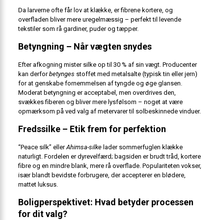
Da larverne ofte får lov at klække, er fibrene kortere, og
overfladen bliver mere uregelmæssig – perfekt til levende
tekstiler som rå gardiner, puder og tæpper.
Betyngning – Når vægten snydes
Efter afkogning mister silke op til 30 % af sin vægt. Producenter
kan derfor
betynges
stoffet med metalsalte (typisk tin eller jern)
for at genskabe fornemmelsen af tyngde og øge glansen.
Moderat betyngning er acceptabel, men overdrives den,
svækkes fiberen og bliver mere lysfølsom – noget at være
opmærksom på ved valg af metervarer til solbeskinnede vinduer.
Fredssilke – Etik frem for perfektion
“Peace silk” eller
Ahimsa-silke
lader sommerfuglen klække
naturligt. Fordelen er dyrevelfærd; bagsiden er brudt tråd, kortere
fibre og en mindre blank, mere rå overflade. Populariteten vokser,
især blandt bevidste forbrugere, der accepterer en blødere,
mattet luksus.
Boligperspektivet: Hvad betyder processen
for dit valg?