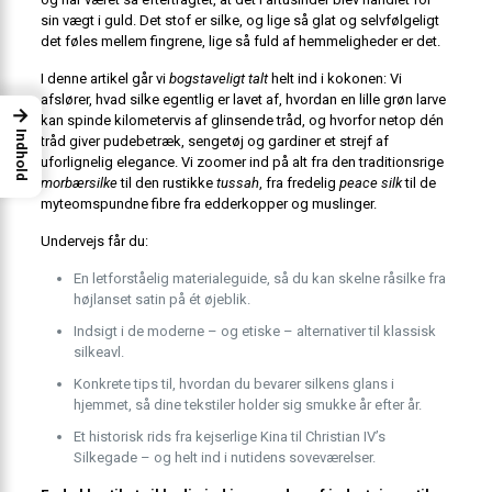
sin vægt i guld. Det stof er silke, og lige så glat og selvfølgeligt
det føles mellem fingrene, lige så fuld af hemmeligheder er det.
I denne artikel går vi
bogstaveligt talt
helt ind i kokonen: Vi
afslører, hvad silke egentlig er lavet af, hvordan en lille grøn larve
→
kan spinde kilometervis af glinsende tråd, og hvorfor netop dén
Indhold
tråd giver pudebetræk, sengetøj og gardiner et strejf af
uforlignelig elegance. Vi zoomer ind på alt fra den traditionsrige
morbærsilke
til den rustikke
tussah
, fra fredelig
peace silk
til de
myteomspundne fibre fra edderkopper og muslinger.
Undervejs får du:
En letforståelig materialeguide, så du kan skelne råsilke fra
højlanset satin på ét øjeblik.
Indsigt i de moderne – og etiske – alternativer til klassisk
silkeavl.
Konkrete tips til, hvordan du bevarer silkens glans i
hjemmet, så dine tekstiler holder sig smukke år efter år.
Et historisk rids fra kejserlige Kina til Christian IV’s
Silkegade – og helt ind i nutidens soveværelser.