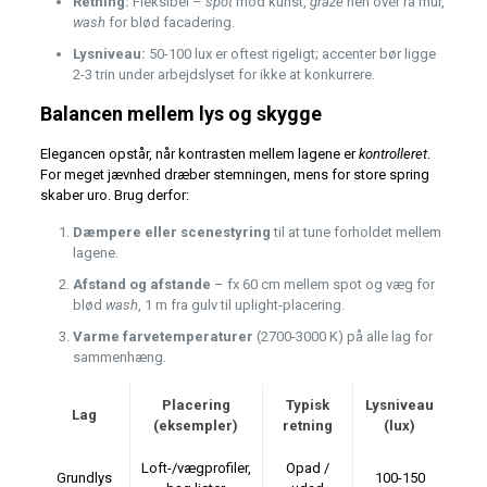
Retning:
Fleksibel –
spot
mod kunst,
graze
hen over rå mur,
wash
for blød facadering.
Lysniveau:
50-100 lux er oftest rigeligt; accenter bør ligge
2-3 trin under arbejdslyset for ikke at konkurrere.
Balancen mellem lys og skygge
Elegancen opstår, når kontrasten mellem lagene er
kontrolleret
.
For meget jævnhed dræber stemningen, mens for store spring
skaber uro. Brug derfor:
Dæmpere eller scenestyring
til at tune forholdet mellem
lagene.
Afstand og afstande
– fx 60 cm mellem spot og væg for
blød
wash
, 1 m fra gulv til uplight-placering.
Varme farvetemperaturer
(2700-3000 K) på alle lag for
sammenhæng.
Placering
Typisk
Lysniveau
Lag
(eksempler)
retning
(lux)
Loft-/vægprofiler,
Opad /
Grundlys
100-150