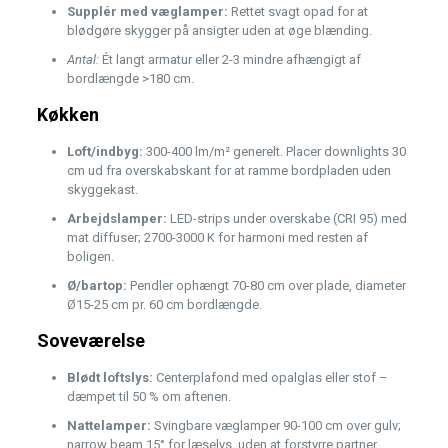
Supplér med væglamper:
Rettet svagt opad for at
blødgøre skygger på ansigter uden at øge blænding.
Antal:
Ét langt armatur eller 2-3 mindre afhængigt af
bordlængde >180 cm.
Køkken
Loft/indbyg:
300-400 lm/m² generelt. Placer downlights 30
cm ud fra overskabskant for at ramme bordpladen uden
skyggekast.
Arbejdslamper:
LED-strips under overskabe (CRI 95) med
mat diffuser; 2700-3000 K for harmoni med resten af
boligen.
Ø/bartop:
Pendler ophængt 70-80 cm over plade, diameter
Ø15-25 cm pr. 60 cm bordlængde.
Soveværelse
Blødt loftslys:
Centerplafond med opalglas eller stof –
dæmpet til 50 % om aftenen.
Nattelamper:
Svingbare væglamper 90-100 cm over gulv;
narrow beam 15° for læselys, uden at forstyrre partner.