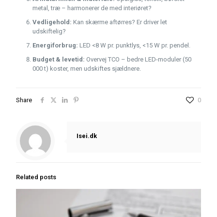
metal, træ – harmonerer de med interiøret?
Vedligehold:
Kan skærme aftørres? Er driver let
udskiftelig?
Energiforbrug:
LED <8 W pr. punktlys, <15 W pr. pendel.
Budget & levetid:
Overvej TCO – bedre LED-moduler (50
000 t) koster, men udskiftes sjældnere.
Share
0
Isei.dk
Related posts