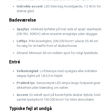
Indirekte accent:
LED-liste bag hovedgærde, 1-2 W/m for
diskret glød.
Badeværelse
Spejllys:
Vertikale lysfelter på hver side af spejl i øjenhøjde
(CRI 95+, 3000 K) sikrer ensartet ansigtslys uden skygger.
Loftlys:
IP44 downlights, 200-250 lm/m²; placer 35-40 cm
fra væg for at træffe front af skabe/bruser.
Afstand:
Minimum 60 cm mellem spot for roligt lysbillede.
Entré
Velkomstglød:
Loftslampe med opalglas eller indirekte
vægup-lights på 1,8-2,0 m højde.
Praktisk lys:
Sensorstyret LED-strips langs fodpanel giver
sikkerhed uden blænding om natten.
Accent:
En enkelt spot på kunst/hylde skaber dybde; hold
samlet lysstyrke til 150-200 lm/m² for intim atmosfære.
Typiske fejl at undgå