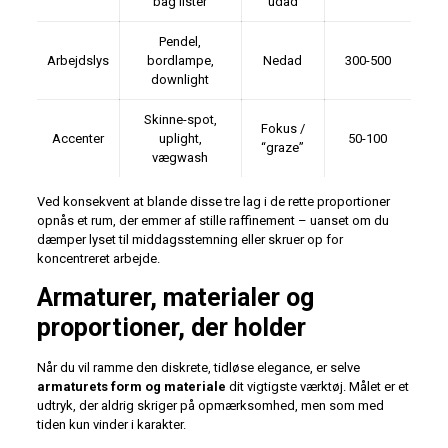
bag lister
udad
Pendel,
Arbejdslys
bordlampe,
Nedad
300-500
downlight
Skinne-spot,
Fokus /
Accenter
uplight,
50-100
“graze”
vægwash
Ved konsekvent at blande disse tre lag i de rette proportioner
opnås et rum, der emmer af stille raffinement – uanset om du
dæmper lyset til middagsstemning eller skruer op for
koncentreret arbejde.
Armaturer, materialer og
proportioner, der holder
Når du vil ramme den diskrete, tidløse elegance, er selve
armaturets form og materiale
dit vigtigste værktøj. Målet er et
udtryk, der aldrig skriger på opmærksomhed, men som med
tiden kun vinder i karakter.