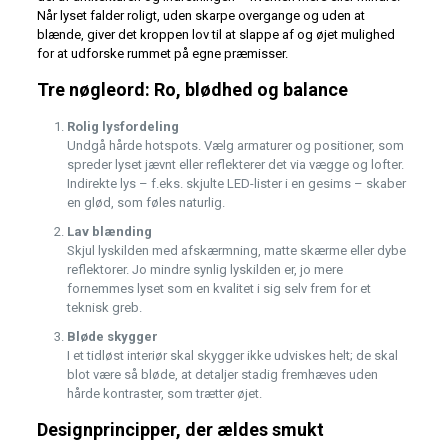
Når lyset falder roligt, uden skarpe overgange og uden at
blænde, giver det kroppen lov til at slappe af og øjet mulighed
for at udforske rummet på egne præmisser.
Tre nøgleord: Ro, blødhed og balance
Rolig lysfordeling
Undgå hårde hotspots. Vælg armaturer og positioner, som
spreder lyset jævnt eller reflekterer det via vægge og lofter.
Indirekte lys – f.eks. skjulte LED-lister i en gesims – skaber
en glød, som føles naturlig.
Lav blænding
Skjul lyskilden med afskærmning, matte skærme eller dybe
reflektorer. Jo mindre synlig lyskilden er, jo mere
fornemmes lyset som en kvalitet i sig selv frem for et
teknisk greb.
Bløde skygger
I et tidløst interiør skal skygger ikke udviskes helt; de skal
blot være så bløde, at detaljer stadig fremhæves uden
hårde kontraster, som trætter øjet.
Designprincipper, der ældes smukt