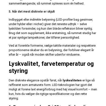
sammenhængende, så rummet opleves som én helhed.
5. Når det mest diskrete er skjult
Indbygget eller
indirekte
belysning (LED-profiler bag gesimser,
under hylder eller i nicher) giver det reneste udtryk – selve
lyskilden forsvinder, og kun den bløde refleksion bliver synlig.
Brug det som supplement, ikke erstatning, så rummet stadig har
et par synlige lampe­ikoner, der tilfører personlighed.
Ved at forenkle formerne, vælge taktile materialer og respektere
proportionerne skaber du en belysning, der forbliver elegant år
efter år – også når moden skifter udenfor vinduerne.
Lyskvalitet, farvetemperatur og
styring
Den diskrete elegance opstår først, når
lyskvaliteten
er lige så
raffineret som armaturets form. LED-teknologien har gjort det
muligt at forene lavt energiforbrug med høj visuel komfort – men
kun, hvis du vælger de rigtige specifikationer og den rette
styring.