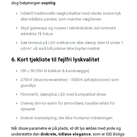
dog betjeningen
usynlig
:
Udskift traditionelle vægkontakter med
slanke
scene-tryk
eller
trådløse
paneler, som matcher vægfarven.
Skjul gateways og routere i teknikskabet; lad rummets
arkitektur få fokus.
Sæt timeout på LED­-indikatorer eller dæmp dem til under 1
cd/m², så små blå prikker ikke bryder mørket.
6. Kort tjekliste til fejlfri lyskvalitet
CRI ≥ 90 (95+ til køkken & kunstvægge)
2700 K (stue/soveværelse) ‑ 3000 K (arbejdszoner) som
grundlys
Flimmerfri, dæmpbar LED med kompatibel driver
Overvej dim-to-warm for atmosfære, tunable white for
dynamik
Diskret scenestyring, der ikke forstyrrer indretningen
Når disse parametre er på plads, vil dit lys ældes med ynde og
understøtte den
diskrete, tidløse elegance
, som er ISEI Boligs