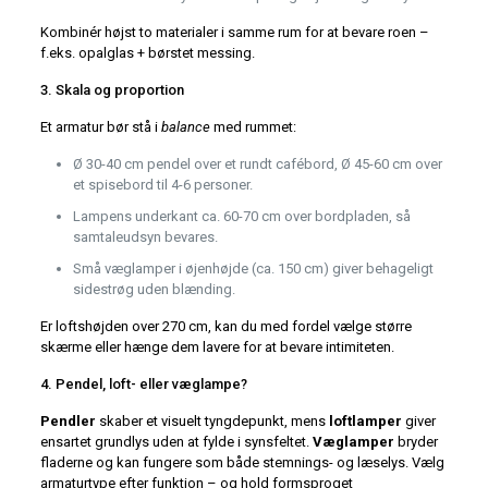
Kombinér højst to materialer i samme rum for at bevare roen –
f.eks. opalglas + børstet messing.
3. Skala og proportion
Et armatur bør stå i
balance
med rummet:
Ø 30-40 cm pendel over et rundt cafébord, Ø 45-60 cm over
et spisebord til 4-6 personer.
Lampens underkant ca. 60-70 cm over bordpladen, så
samtaleudsyn bevares.
Små væglamper i øjenhøjde (ca. 150 cm) giver behageligt
sidestrøg uden blænding.
Er loftshøjden over 270 cm, kan du med fordel vælge større
skærme eller hænge dem lavere for at bevare intimiteten.
4. Pendel, loft- eller væglampe?
Pendler
skaber et visuelt tyngdepunkt, mens
loftlamper
giver
ensartet grundlys uden at fylde i synsfeltet.
Væglamper
bryder
fladerne og kan fungere som både stemnings- og læselys. Vælg
armaturtype efter funktion – og hold formsproget