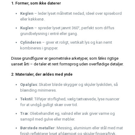
1. Former, som ikke daterer
Keglen
– leder lyset målrettet nedad, ideel over spisebord
eller køkkenø.
Kuglen
– spreder lyset jævnt 360°, perfekt som diffus
grundbelysning i entré eller gang.
Cylinderen
– giver et roligt, vertikalt lys og kan nemt
kombineres i grupper.
Disse grundfigurer er geometriske arketyper, som
føles
rigtige
uanset årti – de taler et rent formsprog uden overflødige detaljer.
2. Materialer, der ældes med ynde
Opalglas
: Skaber bløde skygger og skjuler lyskilden, så
blænding minimeres.
Tekstil
: Tilføjer stoflighed; vælg tætvævede, lyse nuancer
for at undgå gulligt skær over tid.
Træ
: Oliebehandlet eg, valnød eller ask giver varme og
samspil med gulve eller møbler.
Børstede metaller
: Messing, aluminium eller stål med mat
finish reflekterer lyset afdæmpet og skjuler fingeraftryk.