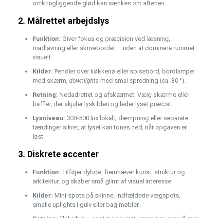
omkringliggende glød kan sænkes om aftenen.
2. Målrettet arbejdslys
Funktion:
Giver fokus og præcision ved læsning,
madlavning eller skrivebordet – uden at dominere rummet
visuelt.
Kilder:
Pendler over køkkenø eller spisebord, bordlamper
med skærm,
downlights
med smal spredning (ca. 30 °).
Retning:
Nedadrettet og afskærmet. Vælg skærme eller
baffler, der skjuler lyskilden og leder lyset præcist.
Lysniveau:
300-500 lux lokalt; dæmpning eller separate
tændinger sikrer, at lyset kan tones ned, når opgaven er
løst.
3. Diskrete accenter
Funktion:
Tilføjer dybde, fremhæver kunst, struktur og
arkitektur, og skaber små glimt af visuel interesse.
Kilder:
Mini-spots på skinne, indfældede vægspots,
smalle uplights i gulv eller bag møbler.