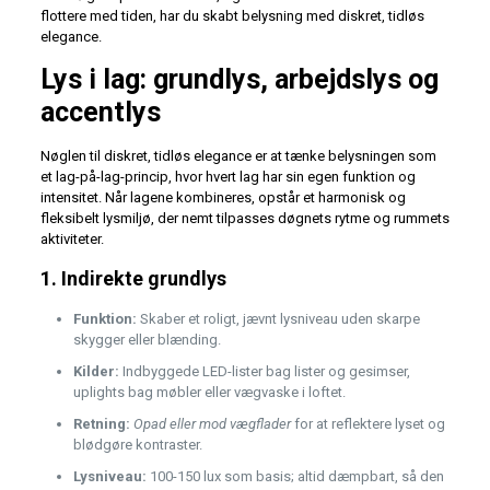
flottere med tiden, har du skabt belysning med diskret, tidløs
elegance.
Lys i lag: grundlys, arbejdslys og
accentlys
Nøglen til diskret, tidløs elegance er at tænke belysningen som
et lag-på-lag-princip, hvor hvert lag har sin egen funktion og
intensitet. Når lagene kombineres, opstår et harmonisk og
fleksibelt lysmiljø, der nemt tilpasses døgnets rytme og rummets
aktiviteter.
1. Indirekte grundlys
Funktion:
Skaber et roligt, jævnt lysniveau uden skarpe
skygger eller blænding.
Kilder:
Indbyggede LED-lister bag lister og gesimser,
uplights bag møbler eller vægvaske i loftet.
Retning:
Opad eller mod vægflader
for at reflektere lyset og
blødgøre kontraster.
Lysniveau:
100-150 lux som basis; altid dæmpbart, så den