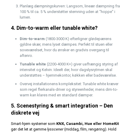
Planlæg
dæmpningskurven
: Langsom, lineær dæmpning fra
100 % til ca. 5 % understøtter stemning uden at “hoppe” i
lumen.
4. Dim-to-warm eller tunable white?
Dim-to-warm
(1800-3000 K) efterligner glødepærens
gyldne skær, mens lyset dæmpes. Perfekt til stuen eller
soveværelset, hvor du ønsker en gradvis overgang til
aftenro.
Tunable white
(2200-4000 K+) giver uafhængig styring af
intensitet og Kelvin. Ideelt der, hvor dagslysrytmen skal
understøttes – hjemmekontor, køkken eller badeværelse.
Overvej installationens kompleksitet: Tunable white kræver
som regel flerkanals-driver og styreenheder, mens dim-to-
warm kan klares med en standard dæmper.
5. Scenestyring & smart integration – Den
diskrete vej
Smart-hjem systemer som
KNX, Casambi, Hue eller HomeKit
gør det let at gemme
lysscener
(middag, film, rengøring). Hold