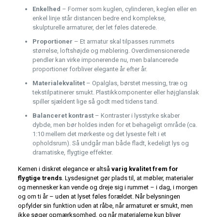
Enkelhed
– Former som kuglen, cylinderen, keglen eller en
enkel linje står distancen bedre end komplekse,
skulpturelle armaturer, der let føles daterede.
Proportioner
– Et armatur skal tilpasses rummets
størrelse, loftshøjde og møblering. Overdimensionerede
pendler kan virke imponerende nu, men balancerede
proportioner forbliver elegante år efter år.
Materialekvalitet
– Opalglas, børstet messing, træ og
tekstilpatinerer smukt. Plastikkomponenter eller højglanslak
spiller sjældent lige så godt med tidens tand.
Balanceret kontrast
– Kontraster i lysstyrke skaber
dybde, men bør holdes inden for et behageligt område (ca.
1:10 mellem det mørkeste og det lyseste felt i et
opholdsrum). Så undgår man både fladt, kedeligt lys og
dramatiske, flygtige effekter.
Kernen i diskret elegance er altså
varig kvalitet frem for
flygtige trends
. Lysdesignet gør plads til, at møbler, materialer
og mennesker kan vende og dreje sig i rummet – i dag, i morgen
og om ti år – uden at lyset føles forældet. Når belysningen
opfylder sin funktion uden at råbe, når armaturet er smukt, men
ikke søger opmærksomhed, og når materialerne kun bliver