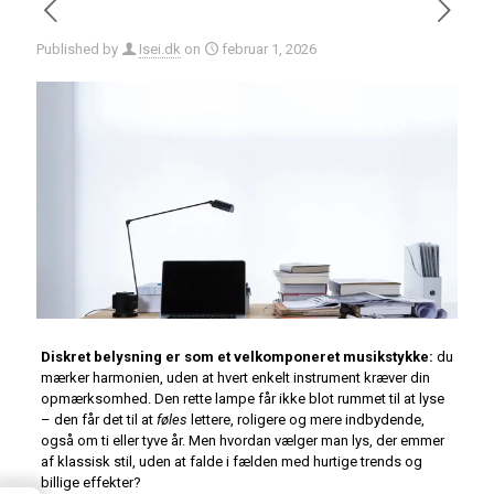
Published by
Isei.dk
on
februar 1, 2026
Diskret belysning er som et velkomponeret musikstykke:
du
mærker harmonien, uden at hvert enkelt instrument kræver din
opmærksomhed. Den rette lampe får ikke blot rummet til at lyse
– den får det til at
føles
lettere, roligere og mere indbydende,
også om ti eller tyve år. Men hvordan vælger man lys, der emmer
af klassisk stil, uden at falde i fælden med hurtige trends og
billige effekter?