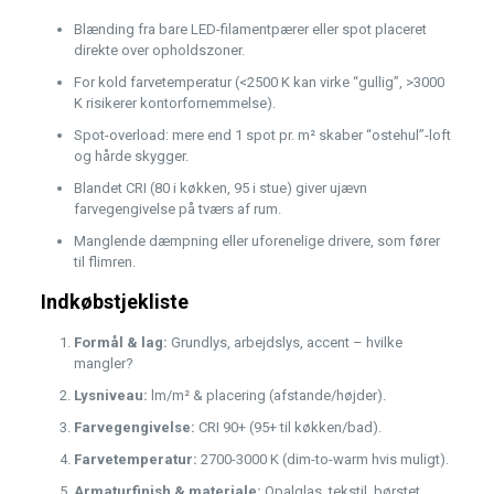
Blænding fra bare LED-filamentpærer eller spot placeret
direkte over opholdszoner.
For kold farvetemperatur (<2500 K kan virke “gullig”, >3000
K risikerer kontorfornemmelse).
Spot-overload: mere end 1 spot pr. m² skaber “ostehul”-loft
og hårde skygger.
Blandet CRI (80 i køkken, 95 i stue) giver ujævn
farvegengivelse på tværs af rum.
Manglende dæmpning eller uforenelige drivere, som fører
til flimren.
Indkøbstjekliste
Formål & lag:
Grundlys, arbejdslys, accent – hvilke
mangler?
Lysniveau:
lm/m² & placering (afstande/højder).
Farvegengivelse:
CRI 90+ (95+ til køkken/bad).
Farvetemperatur:
2700-3000 K (dim-to-warm hvis muligt).
Armaturfinish & materiale:
Opalglas, tekstil, børstet