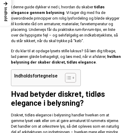
→
I denne guide dykker vi ned i, hvordan du skaber
tidløs
Indhold
elegance gennem belysning
. Vi tager dig med fra de
overordnede principper om rolig lysfordeling og bløde skygger
til konkrete råd om armaturer, materialer, farvetemperatur og
placering. Undervejs får du praktiske
rum-for-rum-tips
, en liste
over de hyppigste fejl – og selvfølgelig en indkøbstjekliste, så
du står sikkert, når du skal trykke på “køb”.
Er du klar til at opdage lysets stille luksus? Så læn dig tilbage,
lad pæren gløde behageligt, og læs med, når vi afslører,
hvilken
belysning der skaber diskret, tidløs elegance
.
Indholdsfortegnelse
Hvad betyder diskret, tidløs
elegance i belysning?
Diskret, tidløs elegance i belysning handler hverken om at
gemme lyset væk eller om at gøre armaturet til rummets stjerne.
Det handler om at
orkestrere
lys, så det opleves som en naturlig
del af arkitekturen og indretningen – hverken mere eller mindre.