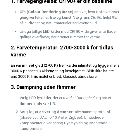
1. Farvegengivelse: Cri 90+ er din baseline
CRI (Colour Rendering Index)
angiver, hvor trofarvet lyset
gengiver tekstiler, træ og kunst. Vælg min.
CRI 90
, helst 95,
så hudtoner og naturmaterialer ser levende ud.
Undgå billige LED-kilder med CRI 80 – de giver ofte flade,
grålige overflader, der dræner rummet for varme.
2. Farvetemperatur: 2700-3000 k for tidløs
varme
En
varm hvid
glød (2700 K) fremkalder intimitet og hygge, mens
3000 K passer til køkkenøen og læsehjørnet. Skift ikke højere
end 3000 K, hvis målet er blød, klassisk atmosfære.
3. Dæmpning uden flimmer
Vælg LED-lyskilder, der er
mærket “dæmpbar”
og har et
flimmerindeks <1 %
.
Sørg for, at
driver
og
dæmper
taler samme protokol
(phase-cut, DALI, 0-10 V eller Zigbee). Umatchede
komponenter giver spring i lysstyrken og snorkende
transformere.