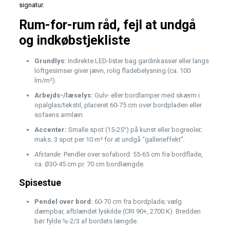
signatur.
Rum-for-rum råd, fejl at undgå
og indkøbstjekliste
Grundlys:
Indirekte LED-lister bag gardinkasser eller langs
loftgesimser giver jævn, rolig fladebelysning (ca. 100
lm/m²).
Arbejds-/læselys:
Gulv- eller bordlamper med skærm i
opalglas/tekstil, placeret 60-75 cm over bordpladen eller
sofaens armlæn.
Accenter:
Smalle spot (15-25°) på kunst eller bogreoler;
maks. 3 spot per 10 m² for at undgå “gallerieffekt”.
Afstande:
Pendler over sofabord: 55-65 cm fra bordflade,
ca. Ø30-45 cm pr. 70 cm bordlængde.
Spisestue
Pendel over bord:
60-70 cm fra bordplade; vælg
dæmpbar, afblændet lyskilde (CRI 90+, 2700 K). Bredden
bør fylde ½-2/3 af bordets længde.