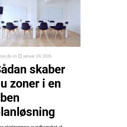
Isei.dk
on
januar 24, 2026
ådan skaber
u zoner i en
åben
lanløsning