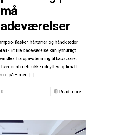
små
badeværelser
mpoo-flasker, hårtørrer og håndklæder
ralt? Et lille badeværelse kan lynhurtigt
vandles fra spa-stemning til kaoszone,
 hver centimeter ikke udnyttes optimalt.
n ro på – med
[…]
0
Read more