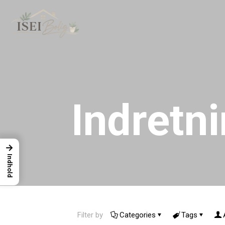
Indretn
→
Indhold
Filter by
Categories
Tags