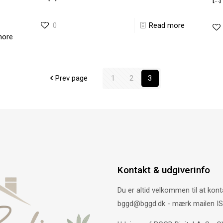
0
Read more
more
Prev page
1
2
3
Kontakt & udgiverinfo
Du er altid velkommen til at kont
bggd@bggd.dk
- mærk mailen IS