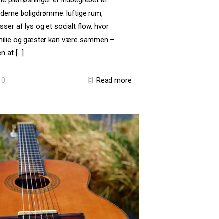
e planløsninger er indbegrebet af
erne boligdrømme: luftige rum,
ser af lys og et socialt flow, hvor
milie og gæster kan være sammen –
n at
[…]
0
Read more