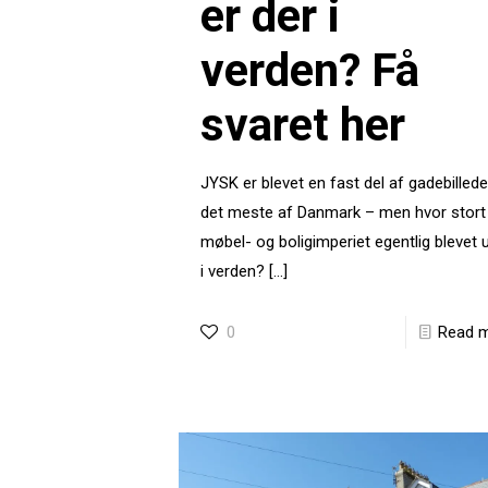
er der i
verden? Få
svaret her
JYSK er blevet en fast del af gadebilledet
det meste af Danmark – men hvor stort
møbel- og bolig­imperiet egentlig blevet 
i verden?
[…]
0
Read 