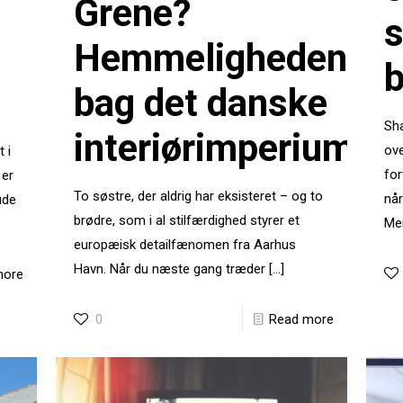
Grene?
Hemmeligheden
bag det danske
Sha
interiørimperium
ove
 i
for
 er
To søstre, der aldrig har eksisteret – og to
når
ude
brødre, som i al stilfærdighed styrer et
Me
europæisk detailfænomen fra Aarhus
Havn. Når du næste gang træder
[…]
more
0
Read more