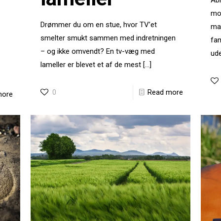
Åbn
mod
Drømmer du om en stue, hvor TV’et
mas
smelter smukt sammen med indretningen
fa
– og ikke omvendt? En tv-væg med
ude
lameller er blevet et af de mest
[…]
0
Read more
more