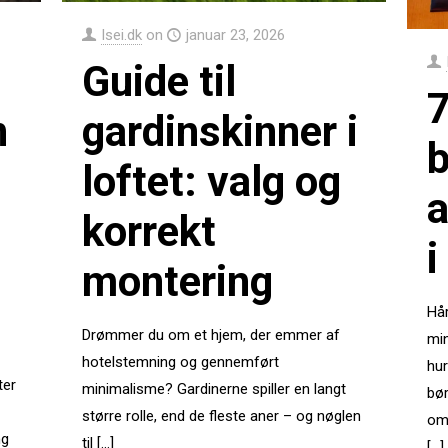
Isei.dk
on
januar 23, 2026
Guide til
7
n
gardinskinner i
loftet: valg og
a
korrekt
i
montering
Hår
Drømmer du om et hjem, der emmer af
min
hotelstemning og gennemført
hur
ter
minimalisme? Gardinerne spiller en langt
bør
større rolle, end de fleste aner – og nøglen
om
ng
til
[…]
[…]