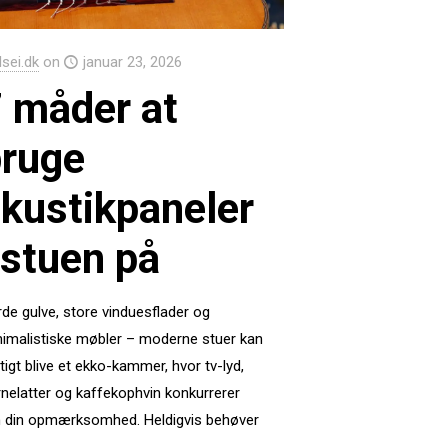
Isei.dk
on
januar 23, 2026
 måder at
bruge
kustikpaneler
 stuen på
de gulve, store vinduesflader og
imalistiske møbler – moderne stuer kan
tigt blive et ekko-kammer, hvor tv-lyd,
nelatter og kaffekophvin konkurrerer
 din opmærksomhed. Heldigvis behøver