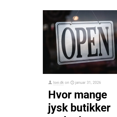
Isei.dk
on
januar 31, 2026
Hvor mange
jysk butikker