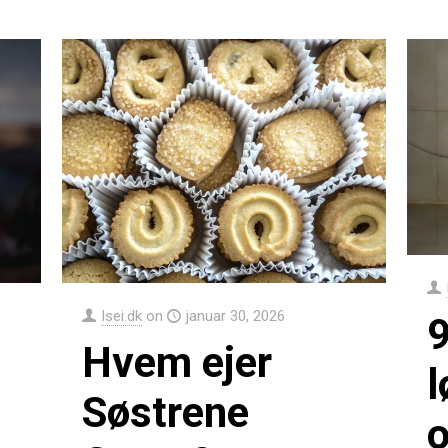
Isei.dk
on
januar 30, 2026
9
Hvem ejer
l
Søstrene
o