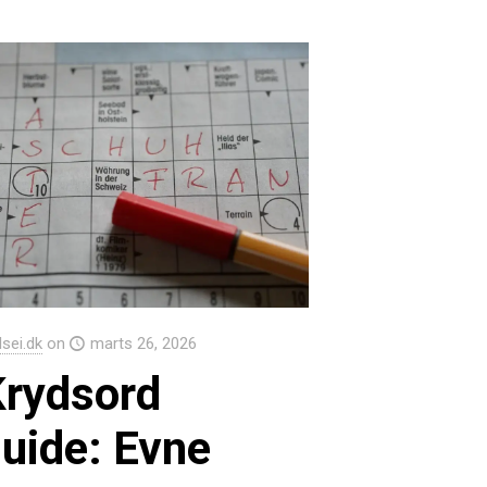
Isei.dk
on
marts 26, 2026
Krydsord
uide: Evne