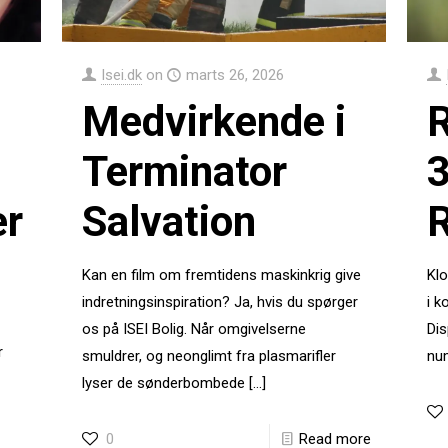
Isei.dk
on
marts 26, 2026
Medvirkende i
R
Terminator
er
Salvation
R
Kan en film om fremtidens maskin­krig give
Klo
indretnings­inspiration? Ja, hvis du spørger
i k
os på ISEI Bolig. Når omgivelserne
Dis
r
smuldrer, og neon­glimt fra plasma­rifler
num
lyser de sønder­bombede
[…]
0
Read more