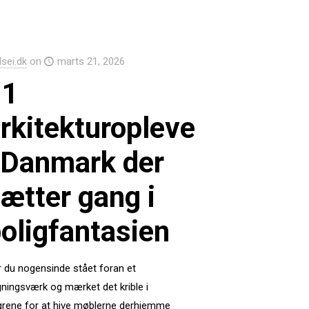
Isei.dk
on
marts 21, 2026
11
rkitekturoplevelser
 Danmark der
ætter gang i
oligfantasien
 du nogensinde stået foran et
nings­værk og mærket det krible i
grene for at hive møblerne derhjemme