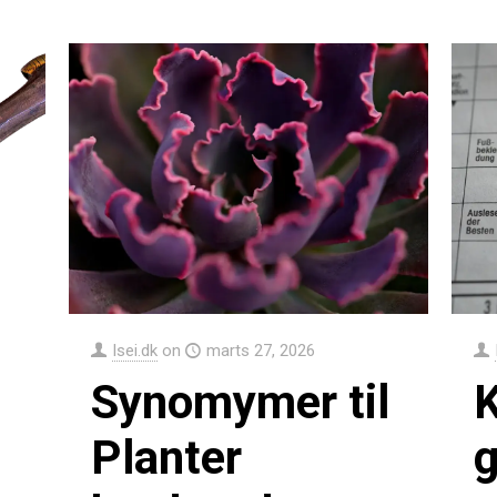
Isei.dk
on
marts 27, 2026
Synomymer til
Planter
g