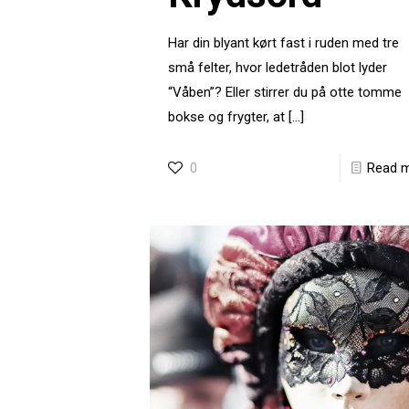
Har din blyant kørt fast i ruden med tre
små felter, hvor ledetråden blot lyder
“Våben”? Eller stirrer du på otte tomme
bokse og frygter, at
[…]
0
Read 