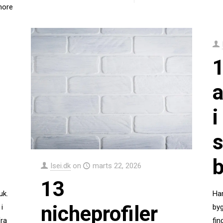
more
a
i
s
b
Isei.dk
on
marts 22, 2026
13
uk.
Har
nicheprofiler
 i
byg
fra
fin