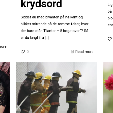
krydsord
Lig
på 
Siddet du med blyanten på højkant og
blo
blikket stirrende på de tomme felter, hvor
ene
der bare står “Planter – 5 bogstaver”? Så
er du langt fra
[…]
more
0
Read more