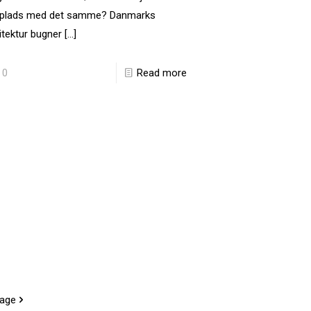
 plads med det samme? Danmarks
itektur bugner
[…]
0
Read more
page