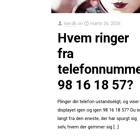
Isei.dk
on
marts 26, 2026
Hvem ringer
fra
telefonnumm
98 16 18 57?
Plinger din telefon ustandseligt, og viser
displayet igen og igen 98 16 18 57? Du e
langt fra den eneste, der har spurgt sig
selv, hvem der gemmer sig
[…]