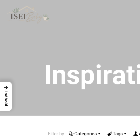
Inspirat
→
Indhold
Filter by
Categories
Tags