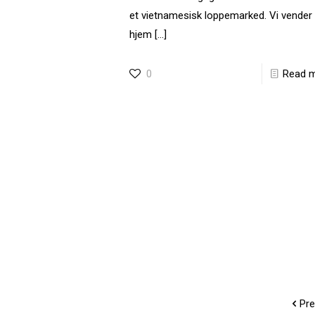
et vietnamesisk loppemarked. Vi vender
hjem
[…]
0
Read 
Pre