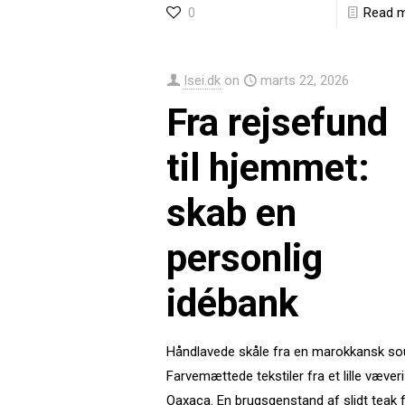
0
Read 
Isei.dk
on
marts 22, 2026
Fra rejsefund
til hjemmet:
skab en
personlig
idébank
Håndlavede skåle fra en marokkansk so
Farvemættede tekstiler fra et lille væveri
Oaxaca. En brugsgenstand af slidt teak 