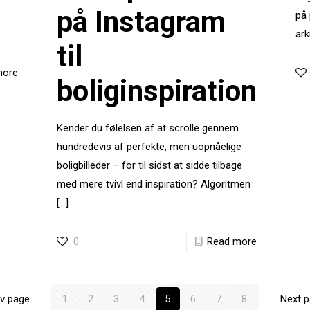
på Instagram
på
ark
til
more
boliginspiration
Kender du følelsen af at scrolle gennem
hundredevis af perfekte, men uopnåelige
boligbilleder – for til sidst at sidde tilbage
med mere tvivl end inspiration? Algoritmen
[…]
0
Read more
v page
1
2
3
4
5
6
7
8
Next 