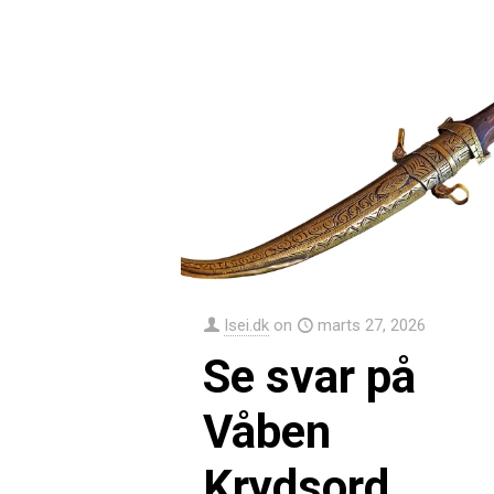
Isei.dk
on
marts 27, 2026
Se svar på
Våben
Krydsord