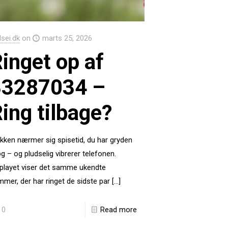
Isei.dk
on
marts 25, 2026
inget op af
33287034 –
ing tilbage?
kken nærmer sig spisetid, du har gryden
og – og pludselig vibrerer telefonen.
playet viser det samme ukendte
mer, der har ringet de sidste par
[…]
0
Read more