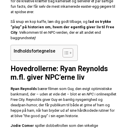
for de kreative kræfter bag kameraet og serverer et par saftige
fun facts, der får selv de mest inkarnerede easter-egg-jægere til
at spidse ører.
Så snup en kop kaffe, læn dig godt tilbage, og
lad os trykke
“play” på historien om, hvem der egentlig giver liv til Free
City
. Velkommen til en NPC-verden, der er alt andet end
baggrundsstøj!
Indholdsfortegnelse
Hovedrollerne: Ryan Reynolds
m.fl. giver NPC’erne liv
Ryan Reynolds
bærer filmen som Guy, den evigt optimistiske
bankmand, der – uden at vide det – blot er en
NPC
i onlinespillet
Free City. Reynolds giver Guy en barnlig nysgerrighed og
deadpan-humor, der får publikum til både at grine af ham og
heppe på ham, når han bryder ud af sine hårdkodede rutiner for
at blive “the good guy” i sin egen historie.
Jodie Comer
spiller dobbeltrollen som den virkelige