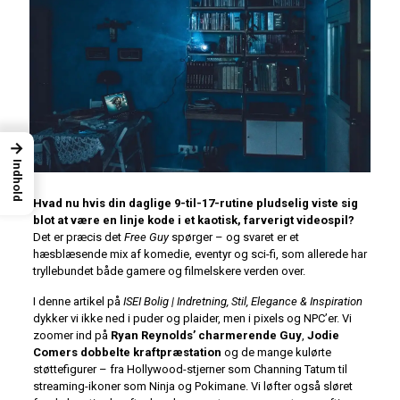
→
Indhold
Hvad nu hvis din daglige 9-til-17-rutine pludselig viste sig
blot at være en linje kode i et kaotisk, farverigt videospil?
Det er præcis det
Free Guy
spørger – og svaret er et
hæsblæsende mix af komedie, eventyr og sci-fi, som allerede har
tryllebundet både gamere og filmelskere verden over.
I denne artikel på
ISEI Bolig | Indretning, Stil, Elegance & Inspiration
dykker vi ikke ned i puder og plaider, men i pixels og NPC’er. Vi
zoomer ind på
Ryan Reynolds’ charmerende Guy
,
Jodie
Comers dobbelte kraftpræstation
og de mange kulørte
støttefigurer – fra Hollywood-stjerner som Channing Tatum til
streaming-ikoner som Ninja og Pokimane. Vi løfter også sløret