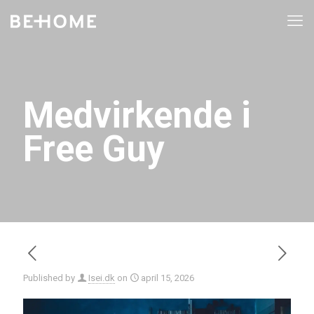
Medvirkende i
Free Guy
Published by
Isei.dk
on
april 15, 2026