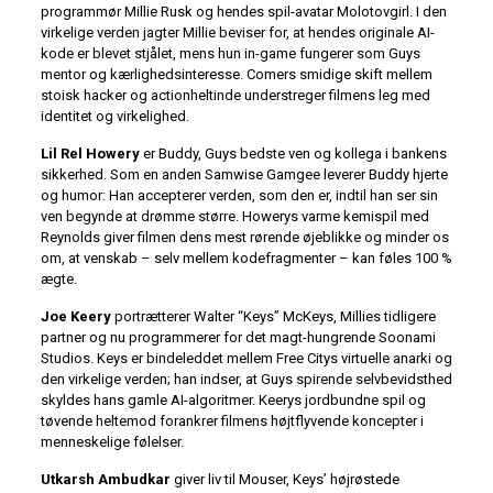
programmør Millie Rusk og hendes spil-avatar Molotovgirl. I den
virkelige verden jagter Millie beviser for, at hendes originale AI-
kode er blevet stjålet, mens hun in-game fungerer som Guys
mentor og kærlighedsinteresse. Comers smidige skift mellem
stoisk hacker og actionheltinde understreger filmens leg med
identitet og virkelighed.
Lil Rel Howery
er Buddy, Guys bedste ven og kollega i bankens
sikkerhed. Som en anden Samwise Gamgee leverer Buddy hjerte
og humor: Han accepterer verden, som den er, indtil han ser sin
ven begynde at drømme større. Howerys varme kemispil med
Reynolds giver filmen dens mest rørende øjeblikke og minder os
om, at venskab – selv mellem kodefragmenter – kan føles 100 %
ægte.
Joe Keery
portrætterer Walter “Keys” McKeys, Millies tidligere
partner og nu programmerer for det magt-hungrende Soonami
Studios. Keys er bindeleddet mellem Free Citys virtuelle anarki og
den virkelige verden; han indser, at Guys spirende selvbevidsthed
skyldes hans gamle AI-algoritmer. Keerys jordbundne spil og
tøvende heltemod forankrer filmens højtflyvende koncepter i
menneskelige følelser.
Utkarsh Ambudkar
giver liv til Mouser, Keys’ højrøstede