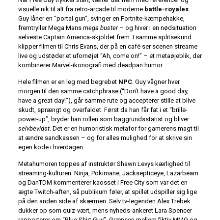
visuelle nik til alt fra retro-arcade til moderne
battle-royales
.
Guy låner en “portal gun”, svinger en Fortnite-kæmpehakke,
fremtryller Mega Mans
mega buster
– og hiver i en nødsituation
selveste Captain America-skjoldet frem. I samme splitsekund
klipper filmen til Chris Evans, der på en café ser scenen streame
live og udstøder et ufornøjet “Ah, come on!” – et metaøjeblik, der
kombinerer Marvel-ikonografi med deadpan humor.
Hele filmen er en leg med begrebet
NPC
. Guy vågner hver
morgen til den samme catchphrase (“Don’t have a good day,
have a great day!”), går samme rute og accepterer stille at blive
skudt, sprængt og overfaldet. Først da han får fat i et “brille-
power-up”, bryder han rollen som baggrundsstatist og bliver
selvbevidst
. Det er en humoristisk metafor for gamerens magt til
at ændre sandkassen – og for alles mulighed for at skrive sin
egen kode i hverdagen.
Metahumoren toppes af instruktør Shawn Levys kærlighed til
streaming-kulturen. Ninja, Pokimane, Jacksepticeye, Lazarbeam
og DanTDM kommenterer kaosset i Free City som var det en
ægte Twitch-aften, så publikum føler, at spillet udspiller sig lige
på den anden side af skærmen. Selv tv-legenden Alex Trebek
dukker op som quiz-vært, mens nyheds-ankeret Lara Spencer
rapporterer om “Blue Shirt Guy”. Grænsen mellem fiktiv MMO og