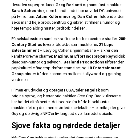
desuden superproducer
Greg Berlanti
og hans faste makker
Sarah Schechter
, som blandt andet har udvidet DC-universet
på tv-fronten.
Adam Kolbrenner
og
Dan Cohen
fuldender den
seks mand høje producent­trup og sikrer, at filmens humor og
høje tempo aldrig mister jordforbindelsen.
På selskabssiden samles kræfterne fra fem centrale studier.
20th
Century Studios
leverer blockbuster-musklerne;
21 Laps
Entertainment
– Levy og Cohens hjemmebane – sikrer den
karakterdrevne charme;
Maximum Effort
indsprøjter Reynoldsk
deadpan-humor og selvironi;
Berlanti Productions
tilfører den
popkulturelle fingerspidsfornemmelse; og
Lit Entertainment
Group
binder trådene sammen mellem Hollywood og gaming-
verdenen.
Filmen er udviklet og optaget i USA, taler
engelsk
som
originalsprog, og bærer originaltitlen
Free Guy
. Bag kulisserne
har holdet altså hentet det bedste fra både blockbuster-
maskineriet og den mere nørdede seriekultur – et miks, der giver
Guy og de øvrige NPC’er liv langt ud over lærredets pixels.
Sjove fakta og nørdede detaljer
Når Free Guy trykker
start
, vælter det frem med referencer og