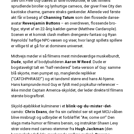
Selv om
Free Guy
bæres af sine hovedroller, er det filmens
sprudlende biroller og lynhurtige cameos, der giver Free City den
kaotiske charme, gamere straks genkender. Allerede ved første
akt får vi besøg af
Channing Tatum
som den flossede danse-
avatar
Revenjamin Buttons
– en overdreven, flossende bro-
figur, styret af en 22-årig kælder-gamer (Matthew Cardarople).
Scenen er et komisk clash mellem drengerøv-fantasi og Ryan
Reynolds’ høflige NPC-væsen og viser, hvor langt spillets spillere
er villige til at gå for at dominere universet.
Midtvejs møder vi så filmens mest mindeværdige muskelbundt,
Dude
, spillet af bodybuilderen
Aaron W Reed
. Dude er
bogstaveligt talt en “half-rendered” beta-version af Guy: samme
blå skjorte, men pumpet op, manglende replikker
(“CATCHPHRASE!”) og et tandsmil større end hans AI-hjerne.
Hans kamprunde mod Guy er fyldt med popkultur-referencer –
ikke mindst Captain America-skjoldet, der leder direkte til filmens
største biografbrøl.
Skjold-øjeblikket kulminerer i et
blink-og-du-mister-det
-
caméo:
Chris Evans
, der fra sin caféstol ser sit eget MCU-våben
blive misbrugt og udbryder et forbløffet “Aw, come on!” Den
slags meta-humor er filmens bensin, og instruktør Shawn Levy
strør videre med cameo-stemmer fra
Hugh Jackman
(den