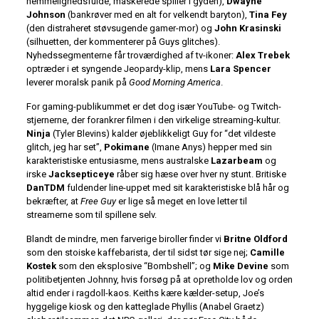
hemmelighedsfulde, maskerede spiller i gyden),
Dwayne
Johnson
(bankrøver med en alt for velkendt baryton),
Tina Fey
(den distraheret støvsugende gamer-mor) og
John Krasinski
(silhuetten, der kommenterer på Guys glitches).
Nyhedssegmenterne får troværdighed af tv-ikoner:
Alex Trebek
optræder i et syngende Jeopardy-klip, mens
Lara Spencer
leverer moralsk panik på
Good Morning America
.
For gaming-publikummet er det dog især YouTube- og Twitch-
stjernerne, der forankrer filmen i den virkelige streaming-kultur.
Ninja
(Tyler Blevins) kalder øjeblikkeligt Guy for “det vildeste
glitch, jeg har set”,
Pokimane
(Imane Anys) hepper med sin
karakteristiske entusiasme, mens australske
Lazarbeam
og
irske
Jacksepticeye
råber sig hæse over hver ny stunt. Britiske
DanTDM
fuldender line-uppet med sit karakteristiske blå hår og
bekræfter, at
Free Guy
er lige så meget en love letter til
streamerne som til spillene selv.
Blandt de mindre, men farverige biroller finder vi
Britne Oldford
som den stoiske kaffebarista, der til sidst tør sige nej;
Camille
Kostek
som den eksplosive “Bombshell”; og
Mike Devine
som
politi­betjenten Johnny, hvis forsøg på at opretholde lov og orden
altid ender i ragdoll-kaos. Keiths kære kælder-setup, Joe’s
hyggelige kiosk og den katteglade Phyllis (Anabel Graetz)