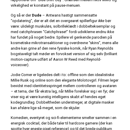
virkelighed er konstant på pause-menuen.
Og så er der
Dude
– Antwans hastigt sammensatte
“opdatering”, der er alt det en overgearet spillerfigur
ikke
bør
være: ulideligt muskuløs, solbrilleklædt i dobbelteksemplar og
med catchphrasen “Catchphrase!” fordi udviklerne endnu ikke
har fundet på noget bedre. Spillere vil genkende parodien på
kosmetiske mikrotransaktioner og overdrevne “skins”, mens alle
andre kan grine af den rene fysiske komik, når Ryan Reynolds
bogstaveligt talt møder en forvokset version af sig selv (brilliant
motion-capture udført af Aaron W Reed med Reynold-
voiceover).
Jodie Comer er ligeledes delt i to: offline som den idealistiske
Millie Rusk og online som den elegante Molotovgirl. Filmen leger
bevidst med identitetsspringet mellem controlleren og avataren
– et tema, der får ekstra lag, når Millie forelsker sig i en fyr, der
viser sig at være kunstig intelligens skabt af hendes eget
kodegrundlag. Dobbeltheden understreger, at digitale masker
kan afsløre lige så meget, som de skjuler.
Komedien, eventyret og sci-fi-elementerne smelter sammen i en
energisk cocktail, der både taler til hardcore gamere (der kan
spotte hver eneste pixel-reference) og til det brede publikum