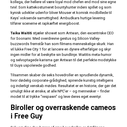
kollega, der hellere vil være loyal mod chefen end mod sine egne
tvivl. Som kattekostumeret bountyhunter indeni spillet og som
kynisk udvikler udenfor bliver Mouser et komisk modbillede til
Keys’ voksende samvittighed. Ambudkars hurtige levering
tilfører scenerne et rapkæftet energiboost.
Taika Waititi
stjæler showet som Antwan, den excentriske CEO
for Soonami. Med overdrevne gestus og Silicon-Valley-
buzzwords fremstår han som filmens menneskelige skurk: Han
vil lukke Free City 1 for at lancere en dyrere efterfølger og skyr
ingen midler for at beskytte sin bundlinje. Waititis meta-humor
og selvoptagede karisma gør Antwan til det perfekte modstykke
til Guys uspolerede godhed.
Tilsammen skaber de seks hovedroller en sprudlende dynamik,
hvor dødelig corporate-grådighed, spirende kunstig intelligens
og inderligt venskab mødes. Resultatet er en historie, der gør det
umuligt ikke at ønske, at alle NPC’er – og mennesker – finder
modet til at trykke “respawn” og leve deres eget eventyr.
Biroller og overraskende cameos
i Free Guy