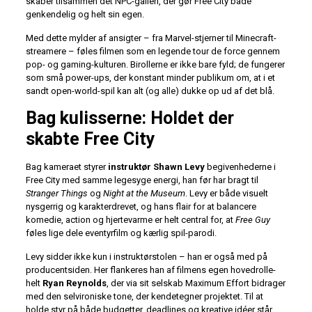
skaber tilsammen det NPC-galleri, der gør Free City både
genkendelig og helt sin egen.
Med dette mylder af ansigter – fra Marvel-stjerner til Minecraft-
streamere – føles filmen som en legende tour de force gennem
pop- og gaming-kulturen. Birollerne er ikke bare fyld; de fungerer
som små power-ups, der konstant minder publikum om, at i et
sandt open-world-spil kan alt (og alle) dukke op ud af det blå.
Bag kulisserne: Holdet der
skabte Free City
Bag kameraet styrer
instruktør Shawn Levy
begivenhederne i
Free City med samme legesyge energi, han før har bragt til
Stranger Things
og
Night at the Museum
. Levy er både visuelt
nysgerrig og karakterdrevet, og hans flair for at balancere
komedie, action og hjertevarme er helt central for, at
Free Guy
føles lige dele eventyrfilm og kærlig spil-parodi.
Levy sidder ikke kun i instruktørstolen – han er også med på
producentsiden. Her flankeres han af filmens egen hovedrolle-
helt
Ryan Reynolds
, der via sit selskab Maximum Effort bidrager
med den selvironiske tone, der kendetegner projektet. Til at
holde styr på både budgetter, deadlines og kreative idéer står