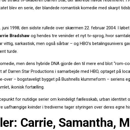
 de straks tv-skaberen Darren Star, der allerede havde redefinere
tatet blev en serie, der blandede romantisk komedie med skarpt tidsbi
juni 1998; den sidste rullede over skærmen 22. februar 2004. I løb
arrie Bradshaw
og hendes tre veninder et nyt tv-sprog, hvor samtal
vittig, sarkastisk, men også sårbar – og HBO’s betalingsunivers gav 
nt turde.
omedie, men dens hybride DNA gjorde den til mere end blot “rom-com”.
et af Darren Star Productions i samarbejde med HBO, optaget på locat
ce-over – bogstaveligt bygget på Bushnells klummeform – seriens eg
let, ikonisk fortælling.
punkt for nutidige serier om kvindeligt fællesskab, urban identitet 
re uafhængige kvinder i trediverne tager styringen over deres egne his
ller: Carrie, Samantha, 