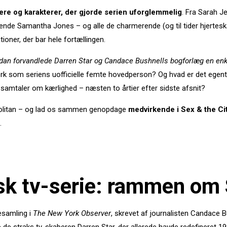
ere og karakterer, der gjorde serien uforglemmelig
. Fra Sarah J
dende Samantha Jones – og alle de charmerende (og til tider hjerte
ioner, der bar hele fortællingen.
dan forvandlede Darren Star og Candace Bushnells bogforlæg en enkelt
ork som seriens uofficielle femte hovedperson? Og hvad er det egentli
samtaler om kærlighed – næsten to årtier efter sidste afsnit?
opolitan – og lad os sammen genopdage
medvirkende i Sex & the Ci
.
nisk tv-serie: rammen om 
esamling i
The New York Observer
, skrevet af journalisten Candace B