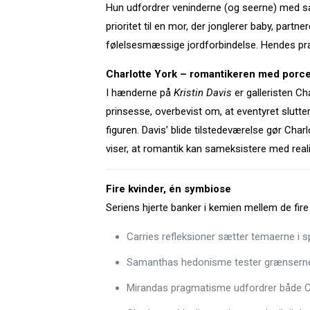
Hun udfordrer veninderne (og seerne) med sa
prioritet til en mor, der jonglerer baby, par
følelsesmæssige jordforbindelse. Hendes præ
Charlotte York – romantikeren med porcel
I hænderne på
Kristin Davis
er galleristen C
prinsesse, overbevist om, at eventyret slutte
figuren. Davis’ blide tilstedeværelse gør Charl
viser, at romantik kan sameksistere med real
Fire kvinder, én symbiose
Seriens hjerte banker i kemien mellem de fir
Carries refleksioner sætter temaerne i sp
Samanthas hedonisme tester grænserne 
Mirandas pragmatisme udfordrer både Car