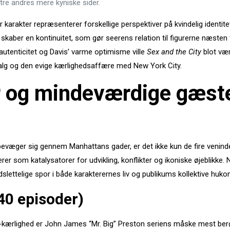
 tre andres mere kyniske sider.
 karakter repræsenterer forskellige perspektiver på kvindelig identitet,
 skaber en kontinuitet, som gør seerens relation til figurerne næste
 autenticitet og Davis’ varme optimisme ville
Sex and the City
blot vær
valg og den evige kærlighedsaffære med New York City.
er og mindeværdige gæst
æger sig gennem Manhattans gader, er det ikke kun de fire veninder, de
 som katalysatorer for udvikling, konflikter og ikoniske øjeblikke. 
lettelige spor i både karakterernes liv og publikums kollektive huk
(40 episoder)
kærlighed er John James “Mr. Big” Preston seriens måske mest berøm