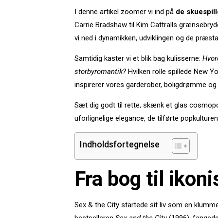
I denne artikel zoomer vi ind på
de skuespill
Carrie Bradshaw til Kim Cattralls grænsebry
vi ned i dynamikken, udviklingen og de præstat
Samtidig kaster vi et blik bag kulisserne:
Hvor
storbyromantik?
Hvilken rolle spillede New Y
inspirerer vores garderober, boligdrømme og 
Sæt dig godt til rette, skænk et glas cosm
uforlignelige elegance, de tilførte popkulturen
Indholdsfortegnelse
Fra bog til iko
Sex & the City startede sit liv som en klumm