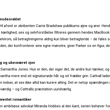
modeoraklet
 94 afsnit er skribenten Carrie Bradshaw publikums øjne og ører. He
kærlighed, sex og selvforståelse filtreres gennem hendes MacBook 
vironi, så betragtningerne aldrig kun bliver betragtende – de føles s
vinden, der konfronterer sine egne mønstre, giver Parker os en figur, 
g og ubesværet sjov
uen Samantha Jones. Hun er den, der siger det, de andre kun tænker, o
mantha mere end sit signaturrøde hår og sit frække grin. Cattrall lader
r hun indser, at sex ikke altid kan kurere alting. Det er netop spændi
værdig – og Cattralls præstation uundværlig.
uventet romantiker
n ambitiøse advokat Miranda Hobbes al den kant, serien behøver for