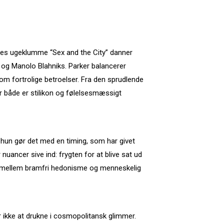
ndes ugeklumme “Sex and the City” danner
og Manolo Blahniks. Parker balancerer
om fortrolige betroelser. Fra den sprudlende
der både er stilikon og følelsesmæssigt
g hun gør det med en timing, som har givet
 nuancer sive ind: frygten for at blive sat ud
ngen mellem bramfri hedonisme og menneskelig
 ikke at drukne i cosmopolitansk glimmer.