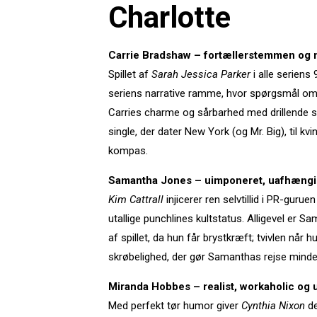
Charlotte
Carrie Bradshaw – fortællerstemmen og 
Spillet af
Sarah Jessica Parker
i alle seriens
seriens narrative ramme, hvor spørgsmål om 
Carries charme og sårbarhed med drillende sel
single, der dater New York (og Mr. Big), til k
kompas.
Samantha Jones – uimponeret, uafhængi
Kim Cattrall
injicerer ren selvtillid i PR-gur
utallige punchlines kultstatus. Alligevel er Sa
af spillet, da hun får brystkræft; tvivlen nå
skrøbelighed, der gør Samanthas rejse minde
Miranda Hobbes – realist, workaholic og 
Med perfekt tør humor giver
Cynthia Nixon
de