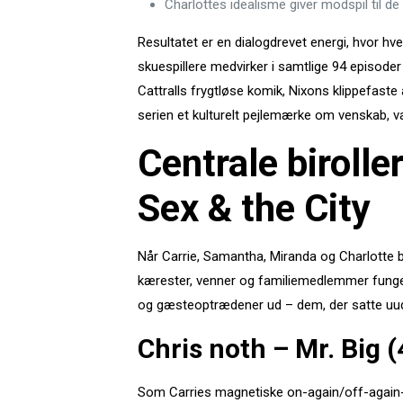
Charlottes idealisme giver modspil til de
Resultatet er en dialogdrevet energi, hvor hver
skuespillere medvirker i samtlige 94 episoder
Cattralls frygtløse komik, Nixons klippefaste
serien et kulturelt pejlemærke om venskab, 
Centrale biroll
Sex & the City
Når Carrie, Samantha, Miranda og Charlotte bev
kærester, venner og familiemedlemmer fungerer
og gæsteoptrædener ud – dem, der satte uuds
Chris noth – Mr. Big 
Som Carries magnetiske on-again/off-again-