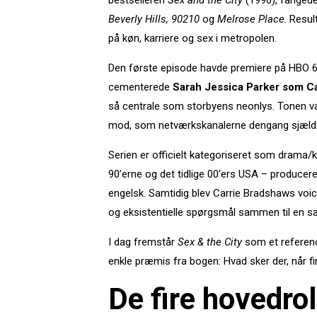
bestselleren
Sex and the City
(1996), fangede
Beverly Hills, 90210
og
Melrose Place
. Resul
på køn, karriere og sex i metropolen.
Den første episode havde premiere på HBO 6. 
cementerede
Sarah Jessica Parker som C
så centrale som storbyens neonlys. Tonen var 
mod, som netværkskanalerne dengang sjælde
Serien er officielt kategoriseret som drama/k
90’erne og det tidlige 00’ers USA – producer
engelsk. Samtidig blev Carrie Bradshaws voi
og eksistentielle spørgsmål sammen til en sam
I dag fremstår
Sex & the City
som et reference
enkle præmis fra bogen: Hvad sker der, når fi
De fire hovedro