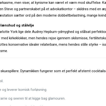
rkasme, men viser, at kynisme kan været et værn mod skuffelse. Kara
tneren Steve og partnerskabet på et advokatkontor – skildres med en æg
station sætter ord på den moderne dobbelt­belastning, mange kvind
ænshud og stål­vilje
harlotte York lige dele Audrey Hepburn-ydmyghed og stålsat perfekti
r med kirkeklokker, men hendes rejse igennem skilsmisse, fertilitets
ottes konservative idealer relaterbare, mens hendes stille styrke – isæ
isme.
e skuespillere. Dynamikken fungerer som et perfekt afstemt cocktails
il.
og leverer komisk forløsning.
rie og seeren til at kigge bag glamouren.