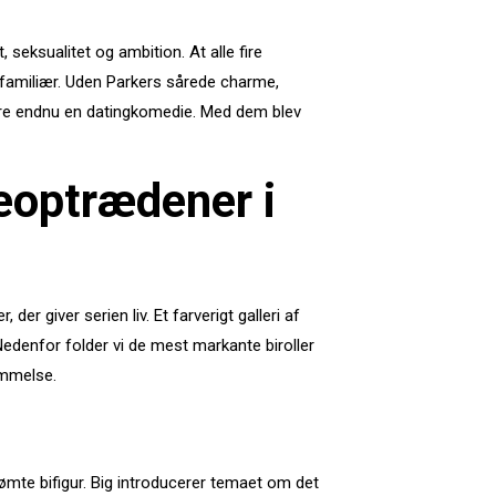
 seksualitet og ambition. At alle fire
n familiær. Uden Parkers sårede charme,
e endnu en dating­komedie. Med dem blev
eoptrædener i
r giver serien liv. Et farverigt galleri af
Nedenfor folder vi de mest markante biroller
ommelse.
te bifigur. Big introducerer temaet om det