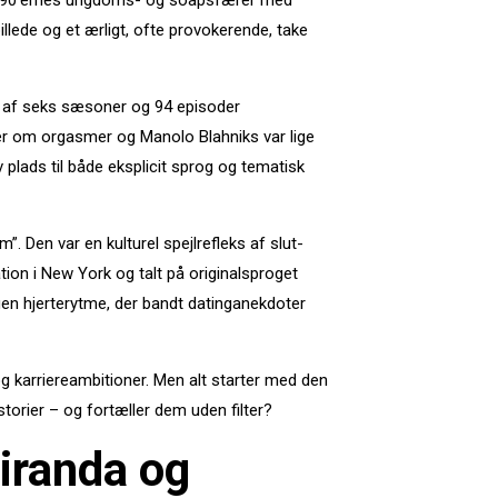
t 1990’ernes ungdoms- og soapsfærer med
llede og et ærligt, ofte provokerende, take
et af seks sæsoner og 94 episoder
er om orgasmer og Manolo Blahniks var lige
plads til både eksplicit sprog og tematisk
 Den var en kulturel spejlrefleks af slut-
ion i New York og talt på originalsproget
en hjerterytme, der bandt datinganekdoter
og karriereambitioner. Men alt starter med den
torier – og fortæller dem uden filter?
Miranda og