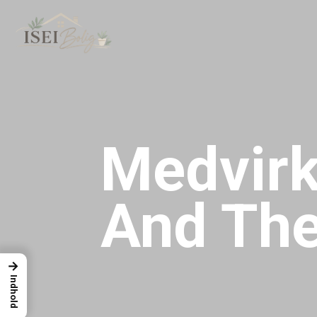
Medvirk
And The
→
Indhold