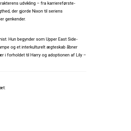
kterens udvikling – fra karriereførste-
thed, der gjorde Nixon til seriens
er genkender.
onist. Hun begynder som Upper East Side-
kampe og et interkulturelt ægteskab åbner
r i forholdet til Harry og adoptionen af Lily –
æt: