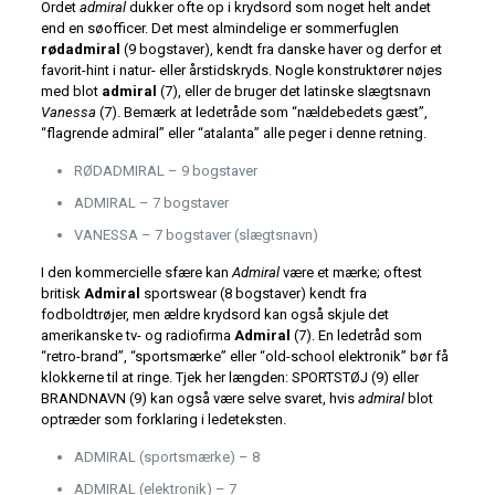
Ordet
admiral
dukker ofte op i krydsord som noget helt andet
end en søofficer. Det mest almindelige er sommerfuglen
rødadmiral
(9 bogstaver), kendt fra danske haver og derfor et
favorit-hint i natur- eller årstidskryds. Nogle konstruktører nøjes
med blot
admiral
(7), eller de bruger det latinske slægtsnavn
Vanessa
(7). Bemærk at ledetråde som “nældebedets gæst”,
“flagrende admiral” eller “atalanta” alle peger i denne retning.
RØDADMIRAL – 9 bogstaver
ADMIRAL – 7 bogstaver
VANESSA – 7 bogstaver (slægtsnavn)
I den kommercielle sfære kan
Admiral
være et mærke; oftest
britisk
Admiral
sportswear (8 bogstaver) kendt fra
fodboldtrøjer, men ældre krydsord kan også skjule det
amerikanske tv- og radiofirma
Admiral
(7). En ledetråd som
“retro-brand”, “sportsmærke” eller “old-school elektronik” bør få
klokkerne til at ringe. Tjek her længden: SPORTSTØJ (9) eller
BRANDNAVN (9) kan også være selve svaret, hvis
admiral
blot
optræder som forklaring i ledeteksten.
ADMIRAL (sportsmærke) – 8
ADMIRAL (elektronik) – 7