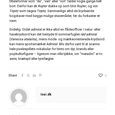
tiltaleformer som “de”, “van” eller “von” falder nogle gange helt
bort. Derfor kan
de Ruyter
dukke op som blot
Ruyter
, og
von
Tirpitz
som nøgne
Tirpitz
. Sammenlign altid de krydsende
bogstaver med begge mulige stavemåder, før du forkaster et
navn.
Endelig: Ordet
admiral
er ikke altid en flådeofficer. I natur- eller
havekrydsord kan det hentyde til sommerfuglen
rød admiral
(
Vanessa atalanta
), mens mode- og mærkeorienterede krydsord
kan mene sportsmærket
Admiral
. Bliv derfor vant til at scanne
hele puslespillets vokabular for hints om dyr, brands eller
popkulturfigurer – ligesom man ville tjekke, om “matador” er tv-
serie, brætspil eller tyrefægter.
Share
0
Isei.dk