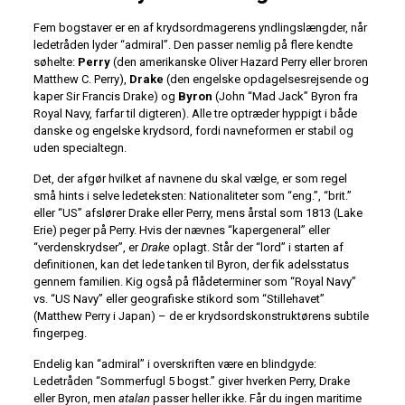
Fem bogstaver er en af krydsordmagerens yndlingslængder, når
ledetråden lyder “admiral”. Den passer nemlig på flere kendte
søhelte:
Perry
(den amerikanske Oliver Hazard Perry eller broren
Matthew C. Perry),
Drake
(den engelske opdagelsesrejsende og
kaper Sir Francis Drake) og
Byron
(John “Mad Jack” Byron fra
Royal Navy, farfar til digteren). Alle tre optræder hyppigt i både
danske og engelske krydsord, fordi navneformen er stabil og
uden specialtegn.
Det, der afgør hvilket af navnene du skal vælge, er som regel
små hints i selve ledeteksten: Nationaliteter som “eng.”, “brit.”
eller “US” afslører Drake eller Perry, mens årstal som 1813 (Lake
Erie) peger på Perry. Hvis der nævnes “kapergeneral” eller
“verdenskrydser”, er
Drake
oplagt. Står der “lord” i starten af
definitionen, kan det lede tanken til Byron, der fik adelsstatus
gennem familien. Kig også på flådeterminer som “Royal Navy”
vs. “US Navy” eller geografiske stikord som “Stillehavet”
(Matthew Perry i Japan) – de er krydsordskonstruktørens subtile
fingerpeg.
Endelig kan “admiral” i overskriften være en blindgyde:
Ledetråden “Sommerfugl 5 bogst.” giver hverken Perry, Drake
eller Byron, men
atalan
passer heller ikke. Får du ingen maritime