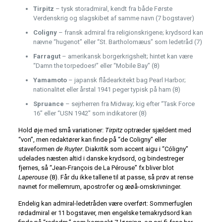
Tirpitz
– tysk storadmiral, kendt fra både Første
Verdenskrig og slagskibet af samme navn (7 bogstaver)
Coligny
– fransk admiral fra religionskrigene; krydsord kan
nævne “hugenot” eller “St. Bartholomæus” som ledetråd (7)
Farragut
– amerikansk borgerkrigs­helt; hintet kan være
“Damn the torpedoes!” eller “Mobile Bay” (8)
Yamamoto
– japansk flåde­arkitekt bag Pearl Harbor;
nationalitet eller årstal 1941 peger typisk på ham (8)
Spruance
– sejrherren fra Midway; kig efter “Task Force
16” eller “USN 1942” som indikatorer (8)
Hold øje med små variationer:
Tirpitz
optræder sjældent med
“von”, men redaktører kan finde på “de Coligny” eller
staveformen
de Ruyter
. Diakritik som accent aigu i “Cóligny”
udelades næsten altid i danske krydsord, og bindestreger
fjernes, så “Jean-François de La Pérouse” fx bliver blot
Laperouse
(8). Får du ikke tallene til at passe, så prøv at rense
navnet for mellemrum, apostrofer og æøå-omskrivninger.
Endelig kan admiral-ledetråden være overført: Sommerfuglen
rødadmiral er 11 bogstaver, men engelske tema­krydsord kan