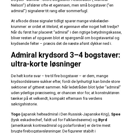
Nelson”) afslører ofte et egennavn, men små bogstaver (“en
admiral”) signalerer tit rang eller sommerfugl.
At afkode disse signaler tidligt sparer mange viskelæder-
krummer: er ordet et
titelord
, et
egennavn
eller noget helt tredje?
Når du først har placeret “admiral” i den rigtige betydningskasse,
bliver resten af opgaven blot et spørgsmål om bogstavantal og
krydsende felter – præcis det de næste afsnit dykker ned i.
Admiral krydsord 3–4 bogstaver:
ultra-korte løsninger
De helt korte svar – tre til fire bogstaver – er dem, mange
krydsordsløsere sukker efter, fordi de lynhurtigt kan binde store
sektioner af gitteret sammen. Når ledetråden blot lyder “admiral”
uden yderlige præcisering, er chancen stor for, at konstruktøren
tænker på et velkendt, kompakt efternavn fra verdens
søkrigshistorie.
Togo
(japansk helte­admiral i Den Russisk-Japanske Krig),
Spee
(tysk eskadrechef, faldt ud for Falklandsøerne) og
Byrd
(amerikansk kontreadmiral og polarforsker) er de tre mest
brugte firebogstavsløsninger. De figurerer stabilt i