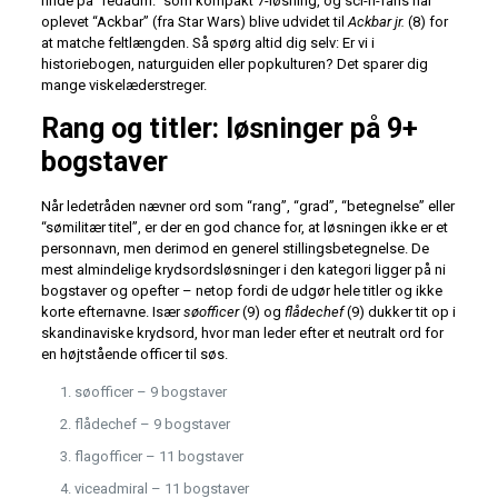
finde på “redadm.” som kompakt 7-løsning, og sci-fi-fans har
oplevet “Ackbar” (fra Star Wars) blive udvidet til
Ackbar jr.
(8) for
at matche feltlængden. Så spørg altid dig selv: Er vi i
historiebogen, naturguiden eller popkulturen? Det sparer dig
mange viskelæderstreger.
Rang og titler: løsninger på 9+
bogstaver
Når ledetråden nævner ord som “rang”, “grad”, “betegnelse” eller
“sømilitær titel”, er der en god chance for, at løsningen ikke er et
personnavn, men derimod en generel stillingsbetegnelse. De
mest almindelige krydsordsløsninger i den kategori ligger på ni
bogstaver og opefter – netop fordi de udgør hele titler og ikke
korte efternavne. Især
søofficer
(9) og
flådechef
(9) dukker tit op i
skandinaviske krydsord, hvor man leder efter et neutralt ord for
en højtstående officer til søs.
søofficer – 9 bogstaver
flådechef – 9 bogstaver
flagofficer – 11 bogstaver
viceadmiral – 11 bogstaver