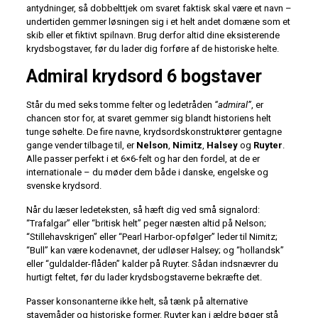
antydninger, så dobbelttjek om svaret faktisk skal være et navn –
undertiden gemmer løsningen sig i et helt andet domæne som et
skib eller et fiktivt spilnavn. Brug derfor altid dine eksisterende
krydsbogstaver, før du lader dig forføre af de historiske helte.
Admiral krydsord 6 bogstaver
Står du med seks tomme felter og ledetråden
“admiral”
, er
chancen stor for, at svaret gemmer sig blandt historiens helt
tunge søhelte. De fire navne, krydsordskonstruktører gentagne
gange vender tilbage til, er
Nelson
,
Nimitz
,
Halsey
og
Ruyter
.
Alle passer perfekt i et 6×6-felt og har den fordel, at de er
internationale – du møder dem både i danske, engelske og
svenske krydsord.
Når du læser ledeteksten, så hæft dig ved små signal­ord:
“Trafalgar” eller “britisk helt” peger næsten altid på Nelson;
“Stillehavskrigen” eller “Pearl Harbor-opfølger” leder til Nimitz;
“Bull” kan være kodenavnet, der udløser Halsey; og “hollandsk”
eller “guldalder-flåden” kalder på Ruyter. Sådan indsnævrer du
hurtigt feltet, før du lader krydsbogstaverne bekræfte det.
Passer konsonanterne ikke helt, så tænk på alternative
stavemåder og historiske former. Ruyter kan i ældre bøger stå