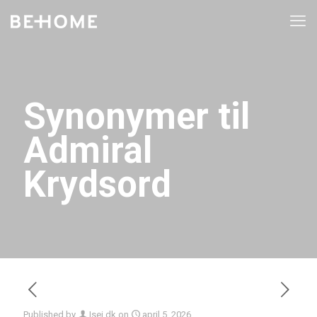
Synonymer til
Admiral
Krydsord
Published by
Isei.dk
on
april 5, 2026