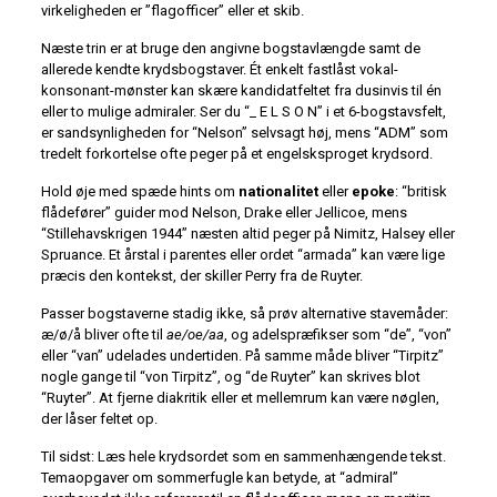
virkeligheden er ”flagofficer” eller et skib.
Næste trin er at bruge den angivne bogstavlængde samt de
allerede kendte krydsbogstaver. Ét enkelt fastlåst vokal-
konsonant-mønster kan skære kandidatfeltet fra dusinvis til én
eller to mulige admiraler. Ser du “_ E L S O N” i et 6-bogstavsfelt,
er sandsynligheden for “Nelson” selvsagt høj, mens “ADM” som
tredelt forkortelse ofte peger på et engelsksproget krydsord.
Hold øje med spæde hints om
nationalitet
eller
epoke
: “britisk
flådefører” guider mod Nelson, Drake eller Jellicoe, mens
“Stillehavskrigen 1944” næsten altid peger på Nimitz, Halsey eller
Spruance. Et årstal i parentes eller ordet “armada” kan være lige
præcis den kontekst, der skiller Perry fra de Ruyter.
Passer bogstaverne stadig ikke, så prøv alternative stavemåder:
æ/ø/å bliver ofte til
ae/oe/aa
, og adelspræfikser som “de”, “von”
eller “van” udelades undertiden. På samme måde bliver “Tirpitz”
nogle gange til “von Tirpitz”, og “de Ruyter” kan skrives blot
“Ruyter”. At fjerne diakritik eller et mellemrum kan være nøglen,
der låser feltet op.
Til sidst: Læs hele krydsordet som en sammenhængende tekst.
Temaopgaver om sommerfugle kan betyde, at “admiral”