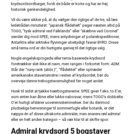
krydsordsordbøger, fordi de både er korte og har en høj
historisk genkendelighed.
Vil du være sikker på, at du vælger den rigtige af de tre, så læs
ledetråden minutiøst: “japansk flådehelt” peger næsten altid på
TOGO, “tysk admiral ved Falklands” eller “skæbne ved Coronel”
sender dig mod SPEE, mens antydninger af polarekspeditioner,
Antarktis eller arktiske flyvninger utvetydigt favner BYRD. Disse
små tema-ord er din hurtigste genvej til det rigtige valg.
Nogle engelsksprogede eller tema-baserede kryds­ord
foretrækker slet ikke et navn, men rangen i forkortet form:
ADM
.
Står der “navy rank (abbr.)”, “flådetitel” eller optræder
amerikanske stavemønstre i resten af krydsordet, bør du
overveje denne tre­bogstavs­mulighed før noget andet.
Husk til sidst at tjekke tværbogstaverne: SPEE giver f.eks. to E’er,
som enten kan åbne eller lukke nabosvar, mens TOGO’s dobbelte
O’er hurtigt afslører uoverensstemmelser. Ser du derimod
pludselige henvisninger til sommerfugle eller botanik, er det
næppe én af disse ultra­korte admiraler, men snarere
rød admiral
eller en helt anden kategori – så vær klar til at skifte spor.
Admiral krydsord 5 bogstaver