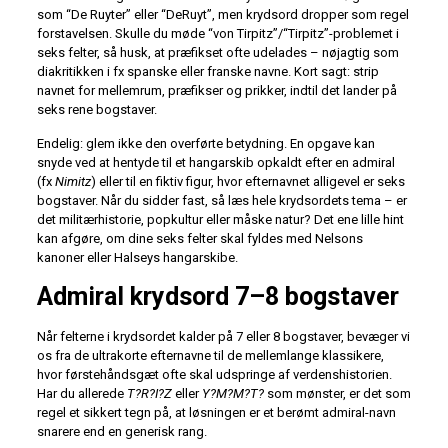
som “De Ruyter” eller “DeRuyt”, men krydsord dropper som regel
forstavelsen. Skulle du møde “von Tirpitz”/“Tirpitz”-problemet i
seks felter, så husk, at præfikset ofte udelades – nøjagtig som
diakritikken i fx spanske eller franske navne. Kort sagt: strip
navnet for mellemrum, præfikser og prikker, indtil det lander på
seks rene bogstaver.
Endelig: glem ikke den overførte betydning. En opgave kan
snyde ved at hentyde til et hangarskib opkaldt efter en admiral
(fx
Nimitz
) eller til en fiktiv figur, hvor efternavnet alligevel er seks
bogstaver. Når du sidder fast, så læs hele krydsordets tema – er
det militærhistorie, popkultur eller måske natur? Det ene lille hint
kan afgøre, om dine seks felter skal fyldes med Nelsons
kanoner eller Halseys hangarskibe.
Admiral krydsord 7–8 bogstaver
Når felterne i krydsordet kalder på 7 eller 8 bogstaver, bevæger vi
os fra de ultrakorte efternavne til de mellemlange klassikere,
hvor første­hånds­gæt ofte skal udspringe af verdenshistorien.
Har du allerede
T?R?I?Z
eller
Y?M?M?T?
som mønster, er det som
regel et sikkert tegn på, at løsningen er et berømt admiral-navn
snarere end en generisk rang.