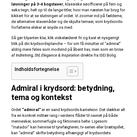
løsninger på 3-4 bogstaver
, klassiske søofficerer på fem og
seks tegn, helt op til de lange titler, hvor man næsten har brug for
kikkert for at se slutningen af ordet. Vi zoomer ind på fælderne,
de alternative stavemåder og de skjulte temaer, som krydsords­
forfatterne elsker at snyde os med.
Så gør blyanten klar, klik viskelæderet fri og kast et nysgerrigt
blik på din krydsordsplanche – for om få minutter vil “admiral”
aldrig mere føles som modvind på åbent hav, men som en brise
af
Indretning, Stil, Elegance & Inspiration
direkte fra ISEI Bolig.
Indholdsfortegnelse
Admiral i krydsord: betydning,
tema og kontekst
Ordet
“admiral”
er en sand krydsords-kameleon. Det dækker alt
fra en konkret militær rang i verdens flåder til navnet på både
mennesker, sommerfugle og fiktionens helte. Ligesom
“matador” kan henvise til tyrefægteren, tv-serien eller brætspillet,
kan “admiral” skifte betydning afhængigt af krydsordets