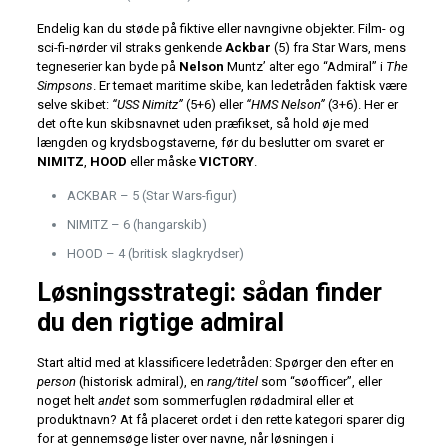
Endelig kan du støde på fiktive eller navngivne objekter. Film- og
sci-fi-nørder vil straks genkende
Ackbar
(5) fra Star Wars, mens
tegneserier kan byde på
Nelson
Muntz’ alter ego “Admiral” i
The
Simpsons
. Er temaet maritime skibe, kan ledetråden faktisk være
selve skibet:
“USS Nimitz”
(5+6) eller
“HMS Nelson”
(3+6). Her er
det ofte kun skibsnavnet uden præfikset, så hold øje med
længden og krydsbogstaverne, før du beslutter om svaret er
NIMITZ
,
HOOD
eller måske
VICTORY
.
ACKBAR – 5 (Star Wars-figur)
NIMITZ – 6 (hangarskib)
HOOD – 4 (britisk slagkrydser)
Løsningsstrategi: sådan finder
du den rigtige admiral
Start altid med at
klassificere ledetråden: Spørger den efter en
person
(historisk admiral), en
rang/titel
som “søofficer”, eller
noget helt
andet
som sommerfuglen rødadmiral eller et
produktnavn? At få placeret ordet i den rette kategori sparer dig
for at gennemsøge lister over navne, når løsningen i