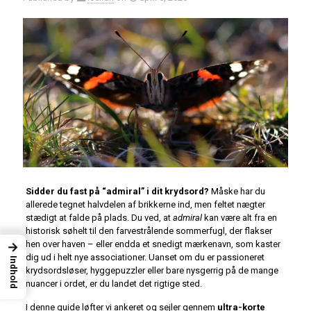
Sidder du fast på “admiral” i dit krydsord?
Måske har du
allerede tegnet halvdelen af brikkerne ind, men feltet nægter
stædigt at falde på plads. Du ved, at
admiral
kan være alt fra en
historisk søhelt til den farvestrålende sommerfugl, der flakser
hen over haven – eller endda et snedigt mærkenavn, som kaster
→
dig ud i helt nye associationer. Uanset om du er passioneret
Indhold
kryds­ordsløser, hyggepuzzler eller bare nysgerrig på de mange
nuancer i ordet, er du landet det rigtige sted.
I denne guide løfter vi ankeret og sejler gennem
ultra-korte