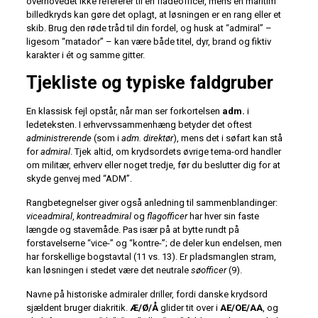
overhovedet ikke refererer til en flådeofficer, mens en maritim
billedkryds kan gøre det oplagt, at løsningen er en rang eller et
skib. Brug den røde tråd til din fordel, og husk at “admiral” –
ligesom “matador” – kan være både titel, dyr, brand og fiktiv
karakter i ét og samme gitter.
Tjekliste og typiske faldgruber
En klassisk fejl opstår, når man ser forkortelsen
adm.
i
ledeteksten. I erhvervssammenhæng betyder det oftest
administrerende
(som i
adm. direktør
), mens det i søfart kan stå
for
admiral
. Tjek altid, om krydsordets øvrige tema-ord handler
om militær, erhverv eller noget tredje, før du beslutter dig for at
skyde genvej med “ADM”.
Rangbetegnelser giver også anledning til sammenblandinger:
viceadmiral
,
kontreadmiral
og
flagofficer
har hver sin faste
længde og stavemåde. Pas især på at bytte rundt på
forstavelserne “vice-” og “kontre-”; de deler kun endelsen, men
har forskellige bogstavtal (11 vs. 13). Er pladsmanglen stram,
kan løsningen i stedet være det neutrale
søofficer
(9).
Navne på historiske admiraler driller, fordi danske krydsord
sjældent bruger diakritik.
Æ/Ø/Å
glider tit over i
AE/OE/AA
, og