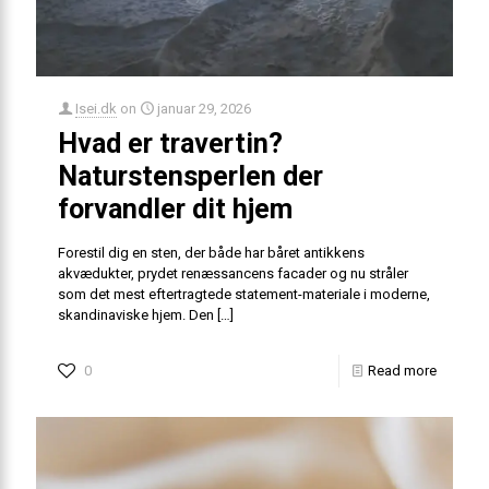
Isei.dk
on
januar 29, 2026
Hvad er travertin?
Naturstensperlen der
forvandler dit hjem
Forestil dig en sten, der både har båret antikkens
akvædukter, prydet renæssancens facader og nu stråler
som det mest eftertragtede statement-materiale i moderne,
skandinaviske hjem. Den
[…]
0
Read more