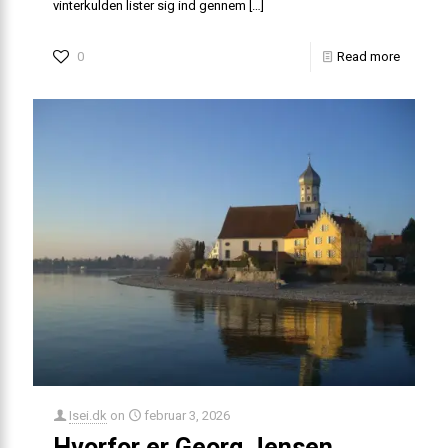
vinterkulden lister sig ind gennem
[…]
0
Read more
Isei.dk
on
februar 3, 2026
Hvorfor er Georg Jensen