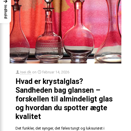
→
Indhold
Isei.dk
on
februar 14, 2026
Hvad er krystalglas?
Sandheden bag glansen –
forskellen til almindeligt glas
og hvordan du spotter ægte
kvalitet
Det funkler, det synger, det føles tungt og luksuriøst i