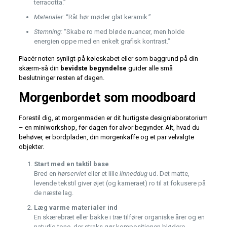
terracotta.”
Materialer:
“Råt hør møder glat keramik.”
Stemning:
“Skabe ro med bløde nuancer, men holde
energien oppe med en enkelt grafisk kontrast.”
Placér noten synligt-på køleskabet eller som baggrund på din
skærm-så din
bevidste begyndelse
guider alle små
beslutninger resten af dagen.
Morgenbordet som moodboard
Forestil dig, at morgenmaden er dit hurtigste designlaboratorium
– en miniworkshop, før dagen for alvor begynder. Alt, hvad du
behøver, er bordpladen, din morgenkaffe og et par velvalgte
objekter.
Start med en taktil base
Bred en
hørserviet
eller et lille
linneddug
ud. Det matte,
levende tekstil giver øjet (og kameraet) ro til at fokusere på
de næste lag.
Læg varme materialer ind
En skærebræt eller bakke i
træ
tilfører organiske årer og en
naturlig tone, der straks gør kompositionen blødere.