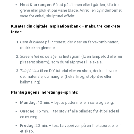
Høst & arranger:
Gå ud på altanen eller i gården, klip tre
grene eller pluk et par visne blade. Anret i en cylinderformet
vase for enkel, skulpturel effekt.
Kurater din digitale inspirationsbank – maks. tre konkrete
idéer:
Gem ét billede
på Pinterest, der viser en farvekombination,
du ikke kan glemme.
Screenshot én detalje
fra Instagram (fx en lampefod eller en
plisseret skærm), som du vil afprøve i lille skala.
Tilføj ét link
til en DIY-tutorial eller en shop, der kan levere
det materiale, du mangler (f.eks. krog, stofprøve eller
kalkmaling).
Planlæg ugens indretnings-sprints:
Mandag:
10 min. – byt to puder mellem sofa og seng.
Onsdag:
15 min. – tør støv af alle billeder, flyt ét billede til
en ny væg.
Fredag:
20 min. – test farveprøven på en lille taburet eller i
et skab.