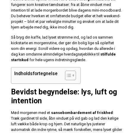
fungerer som kreative tændsatser: fra at åbne vinduet med
intention til at lade morgenbordet blive dagens mini-moodboard.
Du behøver hverken et omfattende budget eller et helt weekend-
projekt – blot et par velvalgte minutter og ønsket om at lade dit
hjem arbejde
med
dig, ikke imod dig.
Så bryg din kaffe, lad lyset strømme ind, og lad os sammen
kickstarte en morgenrutine, der gør din bolig lige så opløftet
som din energi. Scroll videre og opdag, hvordan du allerede i
dag kan omdanne almindelige hverdagsøjeblikke til
stilfulde
startskud
for hele ugens indretningsglæde.
Indholdsfortegnelse
Bevidst begyndelse: lys, luft og
intention
Mød morgenen med et
sansebombardement af friskhed
:
Træk gardinet til side, åbn vinduet på vid gab og lad den kølige
luft vække både krop og hjem. Det naturlige lys justerer
automatisk din indre rytme, så mærk forskellen, mens lyset glider