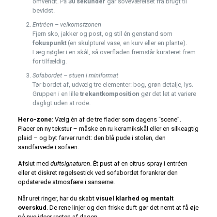
omvendt. På
30 sekunder
går soveværelset fra brugt til
bevidst.
Entréen – velkomstzonen
Fjern sko, jakker og post, og stil én genstand som
fokuspunkt
(en skulpturel vase, en kurv eller en plante).
Læg nøgler i en skål, så overfladen fremstår kurateret frem
for tilfældig.
Sofabordet – stuen i miniformat
Tør bordet af, udvælg tre elementer: bog, grøn detalje, lys.
Gruppen i en lille
trekantkomposition
gør det let at variere
dagligt uden at rode.
Hero-zone
: Vælg én af de tre flader som dagens “scene”.
Placer en ny tekstur – måske en ru keramikskål eller en silkeagtig
plaid – og byt farver rundt: den blå pude i stolen, den
sandfarvede i sofaen.
Afslut med
duftsignaturen
. Ét pust af en citrus-spray i entréen
eller et diskret røgelse­stick ved sofabordet forankrer den
opdaterede atmosfære i sanserne.
Når uret ringer, har du skabt
visuel klarhed og mentalt
overskud
. De rene linjer og den friske duft gør det nemt at få øje
på nye ideer resten af dagen.