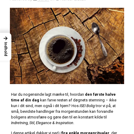
→
Indhold
Har du nogensinde lagt mærke til, hvordan
den første halve
time af din dag
kan farve resten af døgnets stemning – ikke
kun i dit sind, men også i dit hjem? Hos
ISEI Bolig
tror vi på, at
små, bevidste handlinger fra morgenstunden kan forvandle
boligens atmosfære og gøre den til en konstant kilde til
Indretning, Stil, Elegance & Inspiration
.
I denne artikel dykker vi ned i
fire enkle morgenritualer
, der