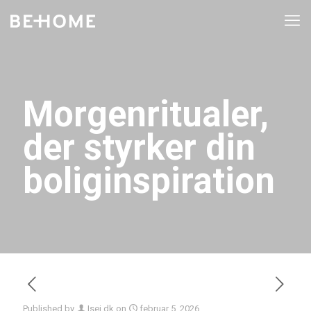
Morgenritualer,
der styrker din
boliginspiration
Published by
Isei.dk
on
februar 5, 2026