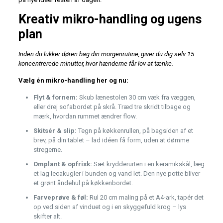
Kreativ mikro-handling og ugens
plan
Inden du lukker døren bag din morgenrutine, giver du dig selv 15
koncentrerede minutter, hvor hænderne får lov at tænke.
Vælg én mikro-handling her og nu:
Flyt & fornem:
Skub lænestolen 30 cm væk fra væggen,
eller drej sofabordet på skrå. Træd tre skridt tilbage og
mærk, hvordan rummet ændrer flow.
Skitsér & slip:
Tegn på køkkenrullen, på bagsiden af et
brev, på din tablet – lad idéen få form, uden at dømme
stregerne.
Omplant & opfrisk:
Sæt krydderurten i en keramikskål, læg
et lag lecakugler i bunden og vand let. Den nye potte bliver
et grønt åndehul på køkkenbordet.
Farveprøve & føl:
Rul 20 cm maling på et A4-ark, tapér det
op ved siden af vinduet og i en skyggefuld krog – lys
skifter alt.