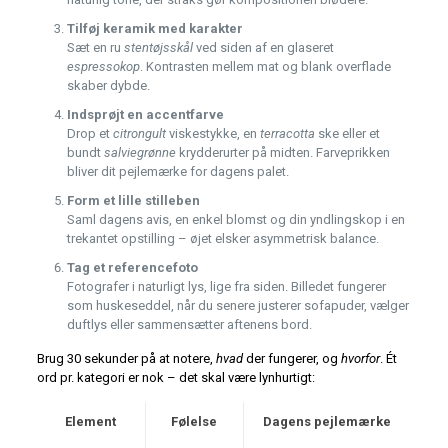
Tilføj keramik med karakter
Sæt en ru
stentøjsskål
ved siden af en glaseret
espressokop
. Kontrasten mellem mat og blank overflade
skaber dybde.
Indsprøjt en accentfarve
Drop et
citrongult
viskestykke, en
terracotta
ske eller et
bundt
salviegrønne
krydderurter på midten. Farveprikken
bliver dit pejlemærke for dagens palet.
Form et lille stilleben
Saml dagens avis, en enkel blomst og din yndlingskop i en
trekantet opstilling – øjet elsker asymmetrisk balance.
Tag et referencefoto
Fotografer i naturligt lys, lige fra siden. Billedet fungerer
som huskeseddel, når du senere justerer sofapuder, vælger
duftlys eller sammensætter aftenens bord.
Brug 30 sekunder på at notere,
hvad
der fungerer, og
hvorfor
. Ét
ord pr. kategori er nok – det skal være lynhurtigt:
Element
Følelse
Dagens pejlemærke