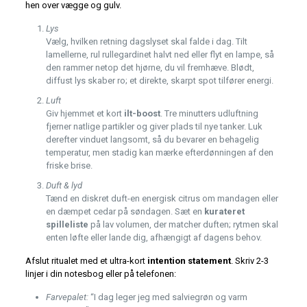
hen over vægge og gulv.
Lys
Vælg, hvilken retning dagslyset skal falde i dag. Tilt
lamellerne, rul rullegardinet halvt ned eller flyt en lampe, så
den rammer netop det hjørne, du vil fremhæve. Blødt,
diffust lys skaber ro; et direkte, skarpt spot tilfører energi.
Luft
Giv hjemmet et kort
ilt-boost
. Tre minutters udluftning
fjerner natlige partikler og giver plads til nye tanker. Luk
derefter vinduet langsomt, så du bevarer en behagelig
temperatur, men stadig kan mærke efterdønningen af den
friske brise.
Duft & lyd
Tænd en diskret duft-en energisk citrus om mandagen eller
en dæmpet cedar på søndagen. Sæt en
kurateret
spilleliste
på lav volumen, der matcher duften; rytmen skal
enten løfte eller lande dig, afhængigt af dagens behov.
Afslut ritualet med et ultra-kort
intention statement
. Skriv 2-3
linjer i din notesbog eller på telefonen:
Farvepalet:
“I dag leger jeg med salviegrøn og varm