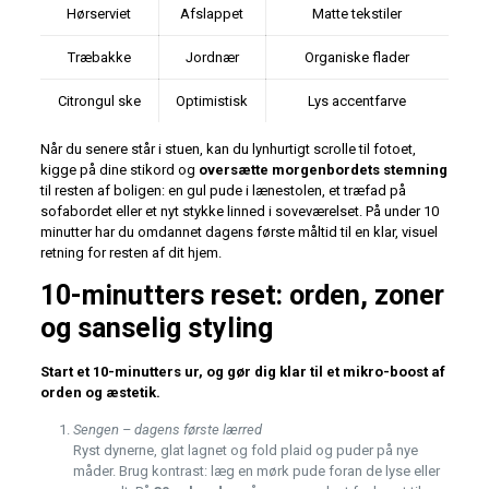
Hørserviet
Afslappet
Matte tekstiler
Træbakke
Jordnær
Organiske flader
Citrongul ske
Optimistisk
Lys accentfarve
Når du senere står i stuen, kan du lynhurtigt scrolle til fotoet,
kigge på dine stikord og
oversætte morgenbordets stemning
til resten af boligen: en gul pude i lænestolen, et træfad på
sofabordet eller et nyt stykke linned i soveværelset. På under 10
minutter har du omdannet dagens første måltid til en klar, visuel
retning for resten af dit hjem.
10-minutters reset: orden, zoner
og sanselig styling
Start et 10-minutters ur, og gør dig klar til et mikro-boost af
orden og æstetik.
Sengen – dagens første lærred
Ryst dynerne, glat lagnet og fold plaid og puder på nye
måder. Brug kontrast: læg en mørk pude foran de lyse eller