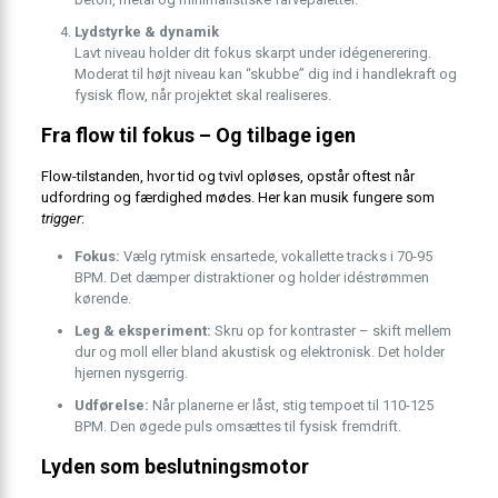
Lydstyrke & dynamik
Lavt niveau holder dit fokus skarpt under idégenerering.
Moderat til højt niveau kan “skubbe” dig ind i handlekraft og
fysisk flow, når projektet skal realiseres.
Fra flow til fokus – Og tilbage igen
Flow-tilstanden, hvor tid og tvivl opløses, opstår oftest når
udfordring og færdighed mødes. Her kan musik fungere som
trigger
:
Fokus:
Vælg rytmisk ensartede, vokal­lette tracks i 70-95
BPM. Det dæmper distraktioner og holder idéstrømmen
kørende.
Leg & eksperiment:
Skru op for kontraster – skift mellem
dur og moll eller bland akustisk og elektronisk. Det holder
hjernen nysgerrig.
Udførelse:
Når planerne er låst, stig tempoet til 110-125
BPM. Den øgede puls omsættes til fysisk fremdrift.
Lyden som beslutningsmotor