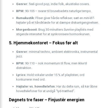
Genrer:
feel-good pop, indie folk, akustiske covers.
BPM:
90-105 – svarer til brusebadets naturlige tempo.
Rumakustik:
Fliser giver hårde reflekser; sæt en
mini-BT-
højtaler
på et håndklæde for at dæmpe diskantgengivelsen.
Morgenboost:
Brug 30-minutters
Sunrise
-playlists med
stigende intensitet for at synkronisere hormonkurven.
5. Hjemmekontoret – Fokus før alt
Genrer:
minimal techno, ambient elektronika, instrumental
jazz.
BPM:
90-110 – nok momentum til flow, men ikke til
distraktion.
Lyrics:
Hold vokaler under 15 % af playlisten; ord
konkurrerer med ord.
Højtaler vs. hovedtelefon:
Har du delte rum, så kør åbne
hovedtelefoner for at undgå “lyd-træthed”.
Døgnets tre faser – Finjustér energien