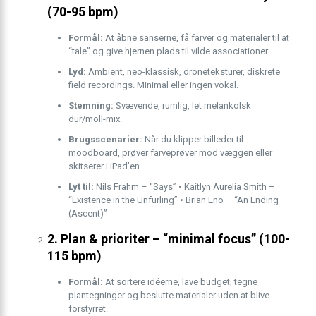
(70-95 bpm)
Formål:
At åbne sanserne, få farver og materialer til at
“tale” og give hjernen plads til vilde associationer.
Lyd:
Ambient, neo-klassisk, droneteksturer, diskrete
field recordings. Minimal eller ingen vokal.
Stemning:
Svævende, rumlig, let melankolsk
dur/moll-mix.
Brugsscenarier:
Når du klipper billeder til
moodboard, prøver farveprøver mod væggen eller
skitserer i iPad’en.
Lyt til:
Nils Frahm – “Says” • Kaitlyn Aurelia Smith –
“Existence in the Unfurling” • Brian Eno – “An Ending
(Ascent)”
2. Plan & prioriter – “minimal focus” (100-
115 bpm)
Formål:
At sortere idéerne, lave budget, tegne
plantegninger og beslutte materialer uden at blive
forstyrret.