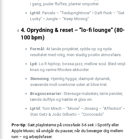
i gang, puder fluffes, planter ompotter.
Lyt til:
Parcels – “Tieduprightnow” • Daft Punk – “Get
Lucky” • Jungle – “Keep Moving”
4. Oprydning & reset – “lo-fi lounge” (80-
100 bpm)
Formål:
At lande projektet, rydde op og nyde
resultatet med rolig, men stadig positiv atmosfære.
Lyd:
Lo-fi hiphop, bossa-jazz, mellow soul. Blød vinyl-
knas og varme Rhodes-akkorder.
Stemning:
Hjemlig hygge, dæmpet dynamik,
svævende moll-overtoner uden at blive trist.
Brugsscenarier:
Støvsuge malestøv, tørre pensler,
tænde duftlys og hælde et glas vin.
Lyt til:
Tom Misch – “Movie” • Jinsang – “Affection” •
Stan Getz & João Gilberto – “Corcovado”
Pro-tip:
Sæt playlisterne på
crossfade 5-6 sek.
i Spotify eller
Apple Music; så undgår du pauser, når du bevæger dig mellem
rum – og arbejdsfaser.