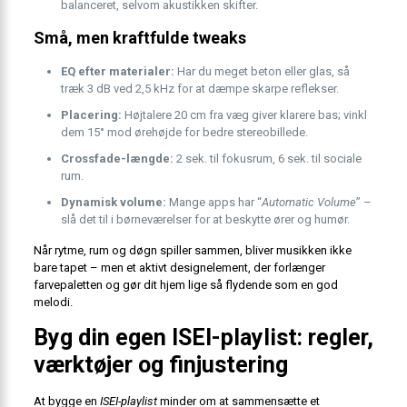
balanceret, selvom akustikken skifter.
Små, men kraftfulde tweaks
EQ efter materialer:
Har du meget beton eller glas, så
træk 3 dB ved 2,5 kHz for at dæmpe skarpe reflekser.
Placering:
Højtalere 20 cm fra væg giver klarere bas; vinkl
dem 15° mod øre­højde for bedre stereobillede.
Crossfade-længde:
2 sek. til fokusrum, 6 sek. til sociale
rum.
Dynamisk volume:
Mange apps har “
Automatic Volume
” –
slå det til i børneværelser for at beskytte ører og humør.
Når rytme, rum og døgn spiller sammen, bliver musikken ikke
bare tapet – men et aktivt designelement, der forlænger
farvepaletten og gør dit hjem lige så flydende som en god
melodi.
Byg din egen ISEI-playlist: regler,
værktøjer og finjustering
At bygge en
ISEI-playlist
minder om at sammensætte et