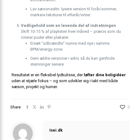
Lav
sæson-edits
: lysere version til forår/sommer,
mørkere teksturer til efterår/vinter.
Vedligehold som en levende del af indretningen
Skift 10-15 % af playlisten hver måned – præcis som du
roterer puder eller plakater.
Ersæt “udbrændte” numre med nye i samme
BPM/energy-zone.
Gem ældre versioner i arkiv, så du kan genfinde
stemninger senere.
Resultatet er en fleksibel lydkulisse, der
løfter dine boligidéer
uden at stjæle fokus – og som udvikler sig i takt med både
sæson, projekt og humør.
Share
0
Isei.dk