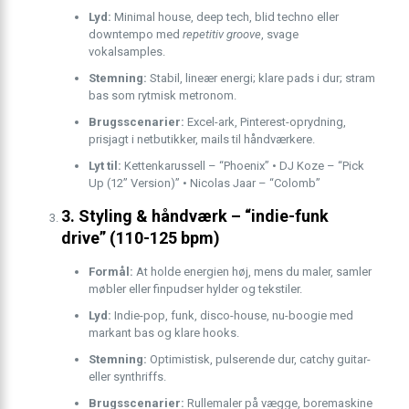
Lyd:
Minimal house, deep tech, blid techno eller
downtempo med
repetitiv groove
, svage
vokalsamples.
Stemning:
Stabil, lineær energi; klare pads i dur; stram
bas som rytmisk metronom.
Brugsscenarier:
Excel-ark, Pinterest-oprydning,
prisjagt i netbutikker, mails til håndværkere.
Lyt til:
Kettenkarussell – “Phoenix” • DJ Koze – “Pick
Up (12’’ Version)” • Nicolas Jaar – “Colomb”
3. Styling & håndværk – “indie-funk
drive” (110-125 bpm)
Formål:
At holde energien høj, mens du maler, samler
møbler eller finpudser hylder og tekstiler.
Lyd:
Indie-pop, funk, disco-house, nu-boogie med
markant bas og klare hooks.
Stemning:
Optimistisk, pulserende dur, catchy guitar-
eller synthriffs.
Brugsscenarier:
Rullemaler på vægge, boremaskine