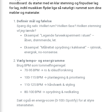
moodboard: du starter med en klar stemning og finpudser lag
for lag, indtil musikken flyder lige så naturligt i rummet som dine
møbler og materialer.
Definér mål og følelse
Spørg dig selv:
Hvilket rum?
Hvilken fase?
Hvilken stemning
vil jeg tænde?
Eksempel: “Legende farveeksperiment i stuen” –
åben, drømmende, let.
Eksempel: “Målrettet oprydning i køkkenet” – rytmisk,
energisk, no-nonsense.
Vælg tempo- og energiramme
Brug BPM som tommelfingerregel:
70-95 BPM → ro & idéudforskning
100-115 BPM → planlægning & prioritering
110-125 BPM → håndværk & styling
80-100 BPM → oprydning & nedkøling
Sæt også en
energy-score
(0-100 i Spotify) for at styre
intensiteten.