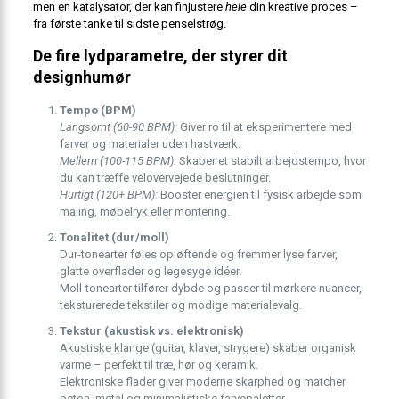
men en katalysator, der kan finjustere
hele
din kreative proces –
fra første tanke til sidste penselstrøg.
De fire lyd­parametre, der styrer dit
designhumør
Tempo (BPM)
Langsomt (60-90 BPM):
Giver ro til at eksperimentere med
farver og materialer uden hastværk.
Mellem (100-115 BPM):
Skaber et stabilt arbejdstempo, hvor
du kan træffe velovervejede beslutninger.
Hurtigt (120+ BPM):
Booster energien til fysisk arbejde som
maling, møbelryk eller montering.
Tonalitet (dur/moll)
Dur-tonearter føles opløftende og fremmer lyse farver,
glatte overflader og legesyge idéer.
Moll-tonearter tilfører dybde og passer til mørkere nuancer,
teksturerede tekstiler og modige materialevalg.
Tekstur (akustisk vs. elektronisk)
Akustiske klange (guitar, klaver, strygere) skaber organisk
varme – perfekt til træ, hør og keramik.
Elektroniske flader giver moderne skarphed og matcher
beton, metal og minimalistiske farvepaletter.