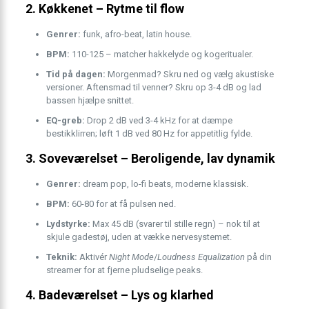
2. Køkkenet – Rytme til flow
Genrer:
funk, afro-beat, latin house.
BPM:
110-125 – matcher hakkelyde og kogeritualer.
Tid på dagen:
Morgenmad? Skru ned og vælg akustiske
versioner. Aftensmad til venner? Skru op 3-4 dB og lad
bassen hjælpe snittet.
EQ-greb:
Drop 2 dB ved 3-4 kHz for at dæmpe
bestikklirren; løft 1 dB ved 80 Hz for appetitlig fylde.
3. Soveværelset – Beroligende, lav dynamik
Genrer:
dream pop, lo-fi beats, moderne klassisk.
BPM:
60-80 for at få pulsen ned.
Lydstyrke:
Max 45 dB (svarer til stille regn) – nok til at
skjule gadestøj, uden at vække nervesystemet.
Teknik:
Aktivér
Night Mode
/
Loudness Equalization
på din
streamer for at fjerne pludselige peaks.
4. Badeværelset – Lys og klarhed