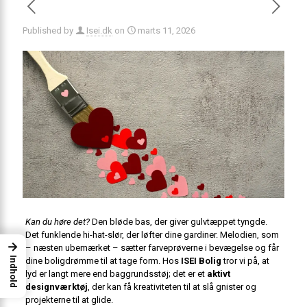
Published by
Isei.dk
on
marts 11, 2026
Kan du høre det?
Den bløde bas, der giver gulvtæppet tyngde.
Det funklende hi-hat-slør, der løfter dine gardiner. Melodien, som
→
– næsten ubemærket – sætter farveprøverne i bevægelse og får
Indhold
dine boligdrømme til at tage form. Hos
ISEI Bolig
tror vi på, at
lyd er langt mere end baggrundsstøj; det er et
aktivt
designværktøj
, der kan få kreativiteten til at slå gnister og
projekterne til at glide.