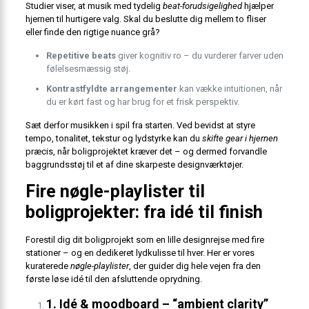
Studier viser, at musik med tydelig
beat-forudsigelighed
hjælper
hjernen til hurtigere valg. Skal du beslutte dig mellem to fliser
eller finde den rigtige nuance grå?
Repetitive beats
giver kognitiv ro – du vurderer farver uden
følelsesmæssig støj.
Kontrastfyldte arrangementer
kan vække intuitionen, når
du er kørt fast og har brug for et frisk perspektiv.
Sæt derfor musikken i spil fra starten. Ved bevidst at styre
tempo, tonalitet, tekstur og lydstyrke kan du
skifte gear i hjernen
præcis, når boligprojektet kræver det – og dermed forvandle
baggrundsstøj til et af dine skarpeste designværktøjer.
Fire nøgle-playlister til
boligprojekter: fra idé til finish
Forestil dig dit boligprojekt som en lille designrejse med fire
stationer – og en dedikeret lydkulisse til hver. Her er vores
kuraterede
nøgle-playlister
, der guider dig hele vejen fra den
første løse idé til den afsluttende oprydning.
1. Idé & moodboard – “ambient clarity”