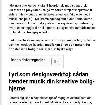
I denne artikel guider vi dig til, hvordan du med
strategisk
kuraterede playlister
kan gå fra første strejf af inspiration til
sidste finish –
uden at miste flowet undervejs
. Vi dykker ned i
musikkens puls (BPM), stemninger og strukturer, kobler dem til
rummenes funktion og døgnets rytme, og viser dig trin-for-trin,
hvordan du bygger din helt egen ISEI-playlist, der får både tanker
og tapet til at hænge perfekt.
Sæt hovedtelefonerne på, skru op for nysgerrigheden, og lad os
sammen opdage, hvordan
musik kan blive den motor, der
booster dine boligidéer
. Klar til at trykke
play
?
Indholdsfortegnelse
Lyd som designværktøj: sådan
tænder musik din kreative bolig-
hjerne
Forestil dig, at din højttaler er lige så vigtig et værktøj som din
farvevifte eller dit moodboard. Musik er ikke blot et lydtæppe,