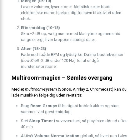
Morgen (06-10)
Lavere volumen, lysere toner. Akustiske eller blødt
elektroniske numre hjælper dig fra søvn til aktivitet uden
chok.
Eftermiddag (10-18)
Skru +2 dB op; vælg numre med klar rytme og mere mid-
range energi, hvor kroppen naturligt daler.
Aften (18-23)
Fade ned i både BPM og lydstyrke. Dæmp basfrekvenser
(
Low-Shelf
-2 dB under 120 Hz) for at undgå
murstensvibrationer.
Multiroom-magien – Sømløs overgang
Med et
multiroom-system
(Sonos, AirPlay 2, Chromecast) kan du
lade musikken følge dig uden re-starts:
Brug
Room Groups
til hurtigt at koble køkken og stue
sammen ved gæstemiddag.
Sæt
Sleep Timer
i soveværelset, så playlisten dør ud efter
40 min.
Aktivér
Volume Normalization
globalt, så hvert rum føles