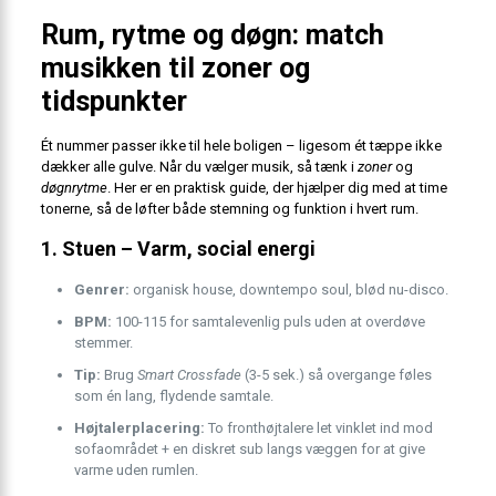
Rum, rytme og døgn: match
musikken til zoner og
tidspunkter
Ét nummer passer ikke til hele boligen – ligesom ét tæppe ikke
dækker alle gulve. Når du vælger musik, så tænk i
zoner
og
døgnrytme
. Her er en praktisk guide, der hjælper dig med at time
tonerne, så de løfter både stemning og funktion i hvert rum.
1. Stuen – Varm, social energi
Genrer:
organisk house, downtempo soul, blød nu-disco.
BPM:
100-115 for samtalevenlig puls uden at overdøve
stemmer.
Tip:
Brug
Smart Crossfade
(3-5 sek.) så overgange føles
som én lang, flydende samtale.
Højtalerplacering:
To fronthøjtalere let vinklet ind mod
sofaområdet + en diskret sub langs væggen for at give
varme uden rumlen.