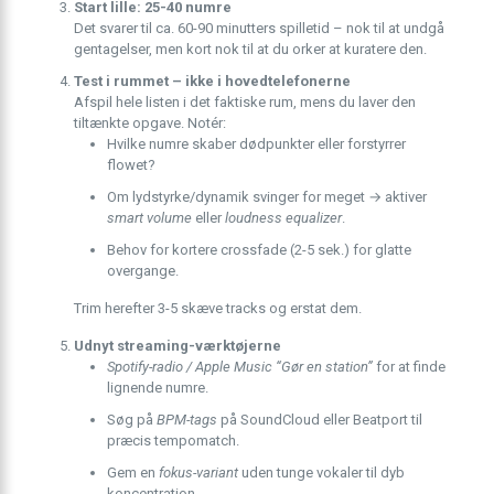
Start lille: 25-40 numre
Det svarer til ca. 60-90 minutters spilletid – nok til at undgå
gentagelser, men kort nok til at du orker at kuratere den.
Test i rummet – ikke i hovedtelefonerne
Afspil hele listen i det faktiske rum, mens du laver den
tiltænkte opgave. Notér:
Hvilke numre skaber dødpunkter eller forstyrrer
flowet?
Om lydstyrke/dynamik svinger for meget → aktiver
smart volume
eller
loudness equalizer
.
Behov for kortere crossfade (2-5 sek.) for glatte
overgange.
Trim herefter 3-5 skæve tracks og erstat dem.
Udnyt streaming-værktøjerne
Spotify-radio / Apple Music “Gør en station”
for at finde
lignende numre.
Søg på
BPM-tags
på SoundCloud eller Beatport til
præcis tempomatch.
Gem en
fokus-variant
uden tunge vokaler til dyb
koncentration.